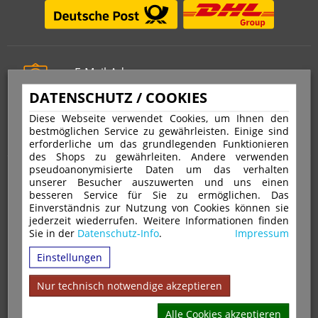
E-Mail-Adresse
info@stempelfritz.de
DATENSCHUTZ / COOKIES
Telefon
Diese Webseite verwendet Cookies, um Ihnen den
0221 677 812 08
bestmöglichen Service zu gewährleisten. Einige sind
erforderliche um das grundlegenden Funktionieren
des Shops zu gewährleiten. Andere verwenden
pseudoanonymisierte Daten um das verhalten
Über uns
unserer Besucher auszuwerten und uns einen
besseren Service für Sie zu ermöglichen. Das
Einverständnis zur Nutzung von Cookies können sie
VERTRAG WIDERRUFEN
IMPRESSUM
jederzeit wiederrufen. Weitere Informationen finden
Sie in der
Datenschutz-Info
.
Impressum
DATENSCHUTZ
WIDERRUFSRECHT
AGB
Einstellungen
VERSAND & ZAHLUNGSARTEN
KONTAKT
IHR KONTO
WARENKORB
MAGAZIN
GPSR
Nur technisch notwendige akzeptieren
Alle Cookies akzeptieren