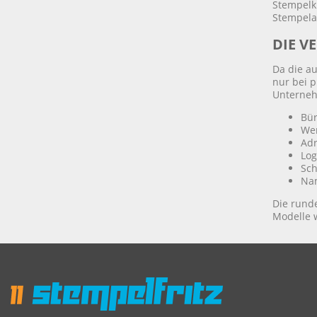
Stempelki
Stempela
DIE V
Da die a
nur bei 
Unterneh
Bü
We
Ad
Lo
Sch
Na
Die rund
Modelle w