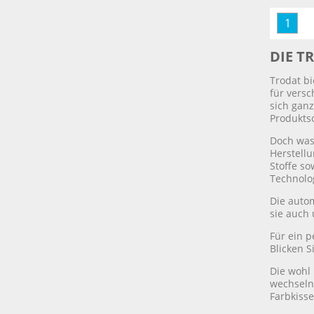
1
DIE T
Trodat bi
für versc
sich ganz
Produkts
Doch was
Herstellu
Stoffe s
Technolog
Die autom
sie auch 
Für ein 
Blicken S
Die wohl 
wechseln?
Farbkiss