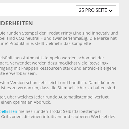
25 PRO SEITE
NDERHEITEN
Die runden Stempel der Trodat Printy Line sind innovativ und
pel sind CO2 neutral – und zwar serienmäßig. Die Marke hat
ne“ Produktlinie, stellt vielmehr das komplette
delsüblichen Automatikstempeln werden schon bei der
spart. Verwendet werden dazu möglichst viele Recycling-
Umgang mit knappen Ressourcen stark und entwickelt eigene
kte erwerbbar sein.
uesten Version schon sehr leicht und handlich. Damit können
st es zu verdanken, dass die Stempel sicher zu halten sind.
ter, über welches jeder runde Automatikstempel verfügt.
e einen optimalen Abdruck.
pelkissen
meines runden Trodat Selbstfärbestempel
 Griffzonen, die einen intuitiven und sauberen Wechsel des