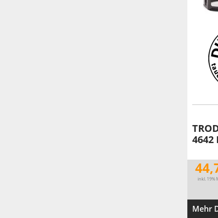
TROD
4642
44,
inkl. 19% 
Mehr D