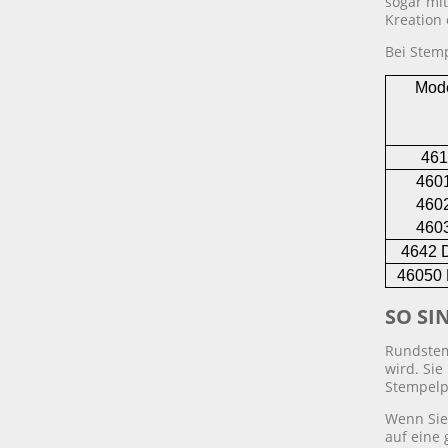
sogar mit
Kreation 
Bei Stem
Mode
461
460
460
460
4642 
46050 
SO SI
Rundstem
wird. Si
Stempelpl
Wenn Sie
auf eine 