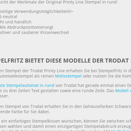
icht der Merkmale der Original Printy Line Stempel in rund:
lseitige Verwendungsmöglichkeitenli>
-neutral
cht und handlich
kte Abdruckpositionierungl
uitiver und sauberer Kissenwechsel
ELFRITZ BIETET DIESE MODELLE DER TRODAT
n Stempel der Trodat Printy Line erhalten Sie bei Stempelfritz in
utomatikstempel als reinen
Motivstempel
oder nutzen Sie die Kom
nste Stempelautomat in rund
von Trodat hat gerade einmal einen 
s zu drei Zeilen Text gestalten sowie eine runde Zeile. Das
Modell 
ser.
en Stempel von Trodat erhalten Sie in den Gehäusefarben Schwarz,
ende Farbe für Sie dabei.
 ein einfarbiges Stempelkissen wünschen, können Sie zwischen s
ssen wählen und damit einen einzigartigen Stempelabdruck erzeu