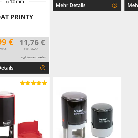
⌀
12
mm
Mehr Details
Mehr
AT PRINTY
99 €
11,76 €
MwSt.
exkl. MwSt.
zzgl. Versandkosten
etails