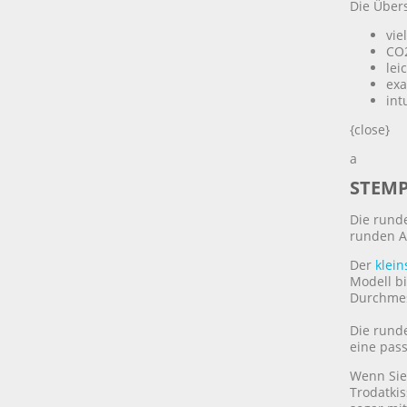
Die Übers
vie
CO2
lei
exa
int
{close}
a
STEMP
Die runde
runden A
Der
klei
Modell bi
Durchmes
Die rund
eine pass
Wenn Sie
Trodatki