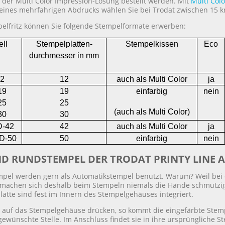
 der Multi Color Impression-Lösung bestellt werden. Mit
Multi Col
eines mehrfahrigen Abdrucks wählen Sie bei Trodat zwischen 15 kr
pelfritz können Sie folgende Stempelformate erwerben:
ll
Stempelplatten-
Stempelkissen
Eco
durchmesser in mm
2
12
auch als Multi Color
ja
19
19
einfarbig
nein
25
25
(auch als Multi Color)
30
30
D-42
42
auch als Multi Color
ja
D-50
50
einfarbig
nein
ND RUNDSTEMPEL DER TRODAT PRINTY LINE 
pel werden gern als Automatikstempel benutzt. Warum? Weil bei d
e machen sich deshalb beim Stempeln niemals die Hände schmutzig
atte sind fest im Innern des Stempelgehäuses integriert.
 auf das Stempelgehäuse drücken, so kommt die eingefärbte Stemp
gewünschte Stelle. Im Anschluss findet sie in ihre ursprüngliche 