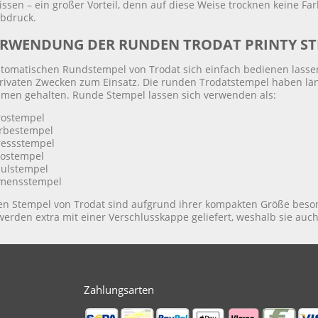
ssen – ein großer Vorteil, denn auf diese Weise trocknen keine Fa
bdruck.
ERWENDUNG DER RUNDEN TRODAT PRINTY S
utomatischen Rundstempel von Trodat sich einfach bedienen lassen
privaten Zwecken zum Einsatz. Die runden Trodatstempel haben lä
men gehalten. Runde Stempel lassen sich verwenden als:
rostempel
rbestempel
ressstempel
gostempel
ulstempel
mensstempel
en Stempel von Trodat sind aufgrund ihrer kompakten Größe beson
erden extra mit einer Verschlusskappe geliefert, weshalb sie auc
Zahlungsarten