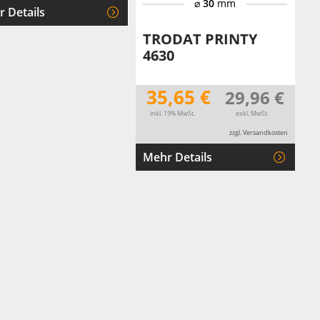
⌀
30
mm
 Details
TRODAT PRINTY
4630
35,65 €
29,96 €
inkl. 19% MwSt.
exkl. MwSt.
zzgl. Versandkosten
Mehr Details