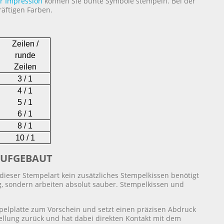
or Impression
können Sie bunte Symbole stempeln. Bei der
äftigen Farben.
Zeilen /
runde
Zeilen
3 / 1
4 / 1
5 / 1
6 / 1
8 / 1
10 / 1
AUFGEBAUT
ieser Stempelart kein zusätzliches Stempelkissen benötigt
, sondern arbeiten absolut sauber. Stempelkissen und
elplatte zum Vorschein und setzt einen präzisen Abdruck
Stellung zurück und hat dabei direkten Kontakt mit dem