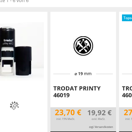
e 1 - 6 von 6
TRODAT® ID PROTECTOR
VERSCHLUSSKAPPEN
Topse
STEMPELHALTER
E
⌀
19
mm
TRODAT PRINTY
TR
46019
460
23,70 €
27
19,92 €
inkl. 19% MwSt.
exkl. MwSt.
inkl.
zzgl. Versandkosten