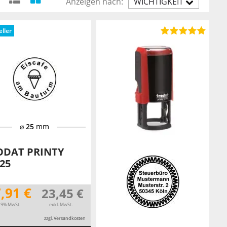
Anzeigen nach:
WICHTIGKEIT
AUFST.
ller
⌀
25
mm
ODAT PRINTY
25
,91 €
23,45 €
 19% MwSt.
exkl. MwSt.
zzgl. Versandkosten