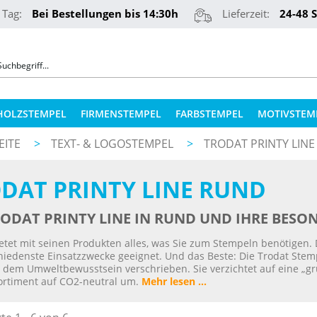
 Tag:
Bei Bestellungen bis 14:30h
Lieferzeit:
24-48 
HOLZSTEMPEL
FIRMENSTEMPEL
FARBSTEMPEL
MOTIVSTEM
EITE
>
TEXT- & LOGOSTEMPEL
>
TRODAT PRINTY LIN
COLOP STEMPELKISSEN
STEMPELKUGELSCHREIBER
DAT PRINTY LINE RUND
ERSATZPLATTEN NACH TYPEN
PRÄGEZANGEN
ERSATZPLATTEN NACH GRÖSSE
RODAT PRINTY LINE IN RUND UND IHRE BESO
REINER NUMEROTEURE
ERSATZKISSEN
etet mit seinen Produkten alles, was Sie zum Stempeln benötigen. 
hiedenste Einsatzzwecke geeignet. Und das Beste: Die Trodat Stem
TEXTILSTEMPEL
STEMPELFARBEN
 dem Umweltbewusstsein verschrieben. Sie verzichtet auf eine „grü
ortiment auf CO2-neutral um.
Mehr lesen ...
QR-CODE STEMPEL
STEMPELKISSEN FÜR HOLZSTEMPEL