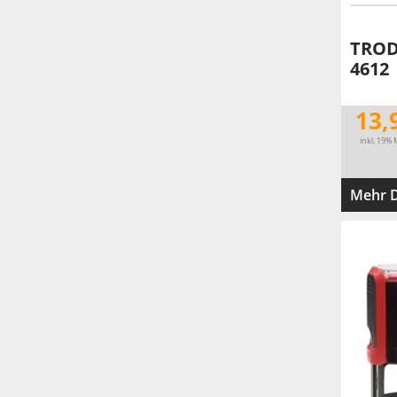
TROD
4612
13,
inkl. 19% 
Mehr D