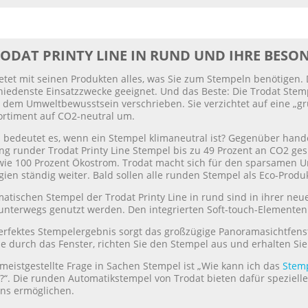
RODAT PRINTY LINE IN RUND UND IHRE BESO
etet mit seinen Produkten alles, was Sie zum Stempeln benötigen. 
hiedenste Einsatzzwecke geeignet. Und das Beste: Die Trodat Stem
 dem Umweltbewusstsein verschrieben. Sie verzichtet auf eine „grü
ortiment auf CO2-neutral um.
 bedeutet es, wenn ein Stempel klimaneutral ist? Gegenüber han
ng runder Trodat Printy Line Stempel bis zu 49 Prozent an CO2 ge
owie 100 Prozent Ökostrom. Trodat macht sich für den sparsamen 
ien ständig weiter. Bald sollen alle runden Stempel als Eco-Produ
atischen Stempel der Trodat Printy Line in rund sind in ihrer ne
unterwegs genutzt werden. Den integrierten Soft-touch-Elementen i
perfektes Stempelergebnis sorgt das großzügige Panoramasichtfens
ie durch das Fenster, richten Sie den Stempel aus und erhalten Si
meistgestellte Frage in Sachen Stempel ist „Wie kann ich das
Stem
“. Die runden Automatikstempel von Trodat bieten dafür spezielle
ens ermöglichen.