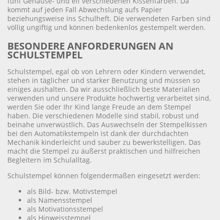
fünf Gehäuse- und elf verschiedenen Kissenfarben. Da
kommt auf jeden Fall Abwechslung aufs Papier
beziehungsweise ins Schulheft. Die verwendeten Farben sind
völlig ungiftig und können bedenkenlos gestempelt werden.
BESONDERE ANFORDERUNGEN AN
SCHULSTEMPEL
Schulstempel, egal ob von Lehrern oder Kindern verwendet,
stehen in täglicher und starker Benutzung und müssen so
einiges aushalten. Da wir ausschließlich beste Materialien
verwenden und unsere Produkte hochwertig verarbeitet sind,
werden Sie oder Ihr Kind lange Freude an dem Stempel
haben. Die verschiedenen Modelle sind stabil, robust und
beinahe unverwüstlich. Das Auswechseln der Stempelkissen
bei den Automatikstempeln ist dank der durchdachten
Mechanik kinderleicht und sauber zu bewerkstelligen. Das
macht die Stempel zu äußerst praktischen und hilfreichen
Begleitern im Schulalltag.
Schulstempel können folgendermaßen eingesetzt werden:
als Bild- bzw. Motivstempel
als Namensstempel
als Motivationsstempel
als Hinweisstempel