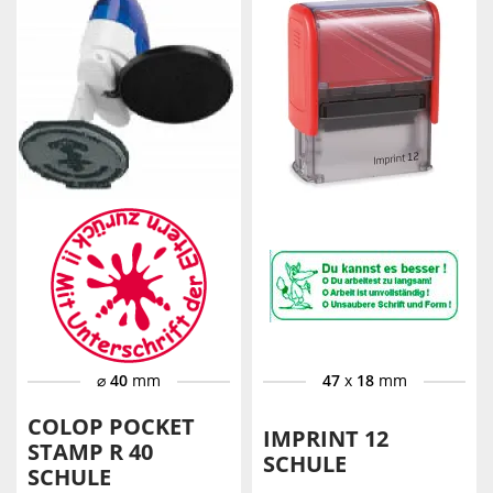
⌀
40
mm
47
x
18
mm
COLOP POCKET
IMPRINT 12
STAMP R 40
SCHULE
SCHULE