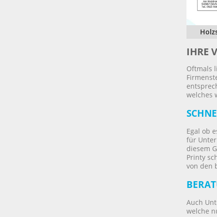
Holz
IHRE 
Oftmals l
Firmenste
entsprech
welches 
SCHNE
Egal ob 
für Unte
diesem G
Printy sc
von den 
BERAT
Auch Unt
welche n