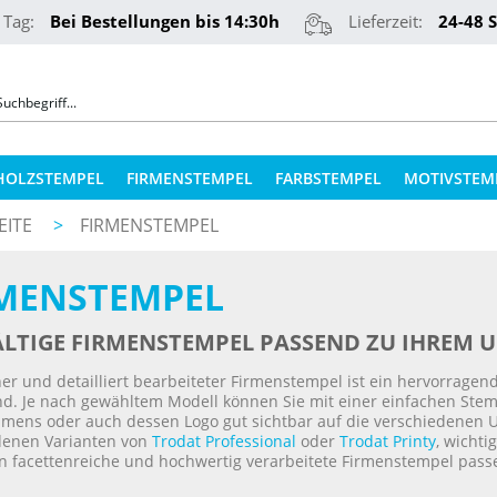
 Tag:
Bei Bestellungen bis 14:30h
Lieferzeit:
24-48 
HOLZSTEMPEL
FIRMENSTEMPEL
FARBSTEMPEL
MOTIVSTEM
EITE
>
FIRMENSTEMPEL
COLOP STEMPELKISSEN
STEMPELKUGELSCHREIBER
MENSTEMPEL
ERSATZPLATTEN NACH TYPEN
PRÄGEZANGEN
ERSATZPLATTEN NACH GRÖSSE
ÄLTIGE FIRMENSTEMPEL PASSEND ZU IHREM
REINER NUMEROTEURE
ERSATZKISSEN
er und detailliert bearbeiteter Firmenstempel ist ein hervorragen
d. Je nach gewähltem Modell können Sie mit einer einfachen Ste
TEXTILSTEMPEL
STEMPELFARBEN
mens oder auch dessen Logo gut sichtbar auf die verschiedenen 
denen Varianten von
Trodat Professional
oder
Trodat Printy
, wichti
en facettenreiche und hochwertig verarbeitete Firmenstempel pa
QR-CODE STEMPEL
STEMPELKISSEN FÜR HOLZSTEMPEL