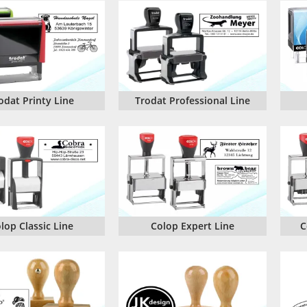
TRODAT® ID PROTECTOR
VERSCHLUSSKAPPEN
STEMPELHALTER
E
odat Printy Line
Trodat Professional Line
lop Classic Line
Colop Expert Line
C