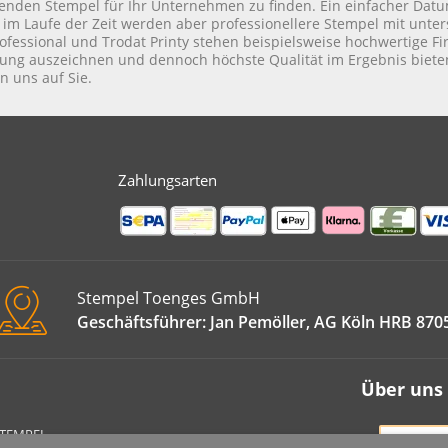
enden Stempel für Ihr Unternehmen zu finden. Ein einfacher Dat
 im Laufe der Zeit werden aber professionellere Stempel mit unte
ofessional und Trodat Printy stehen beispielsweise hochwertige F
ng auszeichnen und dennoch höchste Qualität im Ergebnis bieten
n uns auf Sie.
Zahlungsarten
Stempel Toenges GmbH
Geschäftsführer: Jan Pemöller, AG Köln HRB 870
Über uns
STEMPEL
VERT