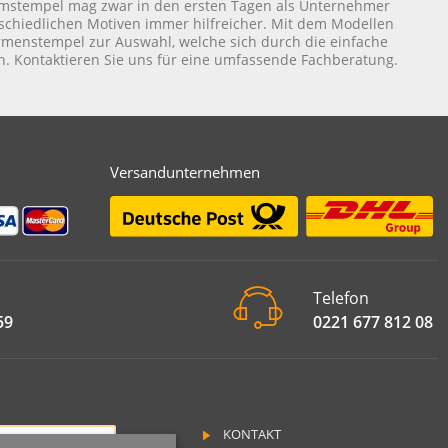
umstempel mag zwar in den ersten Tagen als Unternehmer
rschiedlichen Motiven immer hilfreicher. Mit dem Modellen
irmenstempel zur Auswahl, welche sich durch die einfache
. Kontaktieren Sie uns für eine umfassende Fachberatung.
Versandunternehmen
Telefon
59
0221 677 812 08
KONTAKT
RAG WIDERRUFEN