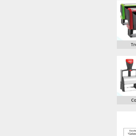
IBAN-BIC-STEMPEL
TRODAT® VINTAGE
PRINTY Z. SELBER SETZEN
EASYPRINT LINE
TRODAT® CREATIVE MINI STEMPEL
PERSONALISIERTE ADRESSSTEMPEL
TRODAT® PIXEL STAMP
STEMPELFRITZ IMPRINT LINE SKYBLU
Tr
Co