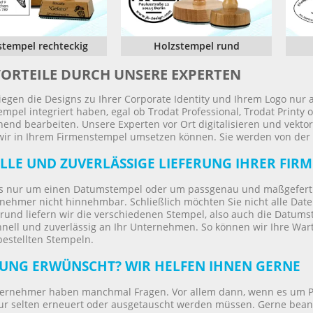
stempel rechteckig
Holzstempel rund
VORTEILE DURCH UNSERE EXPERTEN
iegen die Designs zu Ihrer Corporate Identity und Ihrem Logo nur a
mpel integriert haben, egal ob Trodat Professional, Trodat Print
end bearbeiten. Unsere Experten vor Ort digitalisieren und vektori
wir in Ihrem Firmenstempel umsetzen können. Sie werden von der Q
LLE UND ZUVERLÄSSIGE LIEFERUNG IHRER FIR
es nur um einen Datumstempel oder um passgenau und maßgefertigt
rnehmer nicht hinnehmbar. Schließlich möchten Sie nicht alle Da
rund liefern wir die verschiedenen Stempel, also auch die Datums
hnell und zuverlässig an Ihr Unternehmen. So können wir Ihre Warte
bestellten Stempeln.
UNG ERWÜNSCHT? WIR HELFEN IHNEN GERNE
ernehmer haben manchmal Fragen. Vor allem dann, wenn es um Prod
ur selten erneuert oder ausgetauscht werden müssen. Gerne bean