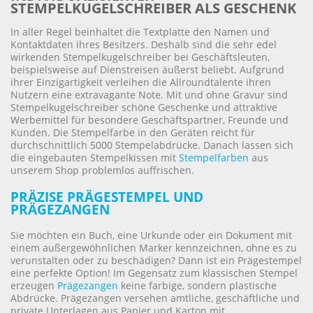
STEMPELKUGELSCHREIBER ALS GESCHENK
In aller Regel beinhaltet die Textplatte den Namen und
Kontaktdaten ihres Besitzers. Deshalb sind die sehr edel
wirkenden Stempelkugelschreiber bei Geschäftsleuten,
beispielsweise auf Dienstreisen äußerst beliebt. Aufgrund
ihrer Einzigartigkeit verleihen die Allroundtalente ihren
Nutzern eine extravagante Note. Mit und ohne Gravur sind
Stempelkugelschreiber schöne Geschenke und attraktive
Werbemittel für besondere Geschäftspartner, Freunde und
Kunden. Die Stempelfarbe in den Geräten reicht für
durchschnittlich 5000 Stempelabdrücke. Danach lassen sich
die eingebauten Stempelkissen mit
Stempelfarben
aus
unserem Shop problemlos auffrischen.
PRÄZISE PRÄGESTEMPEL UND
PRÄGEZANGEN
Sie möchten ein Buch, eine Urkunde oder ein Dokument mit
einem außergewöhnlichen Marker kennzeichnen, ohne es zu
verunstalten oder zu beschädigen? Dann ist ein Prägestempel
eine perfekte Option! Im Gegensatz zum klassischen Stempel
erzeugen
Prägezangen
keine farbige, sondern plastische
Abdrücke. Prägezangen versehen amtliche, geschäftliche und
private Unterlagen aus Papier und Karton mit