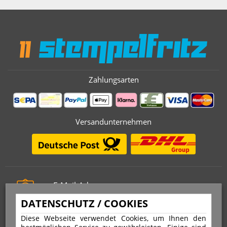
Zahlungsarten
Versandunternehmen
E-Mail-Adresse
info@stempelfritz.de
DATENSCHUTZ / COOKIES
Telefon
Diese Webseite verwendet Cookies, um Ihnen den
0221 677 812 08