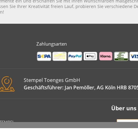
emente ein und erschaffen Sie mit Ihren Wunschfarben maßgeschn
ssen Sie Ihrer Kreativität freien Lauf, probieren Sie verschiedene D
n!
Zahlungsarten
Stempel Toenges GmbH
Geschäftsführer: Jan Pemöller, AG Köln HRB 870
Über uns
STEMPEL
VERT
IMPRE