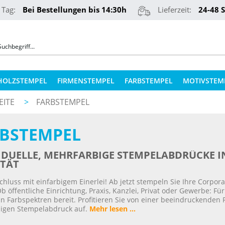
 Tag:
Bei Bestellungen bis 14:30h
Lieferzeit:
24-48 
HOLZSTEMPEL
FIRMENSTEMPEL
FARBSTEMPEL
MOTIVSTEM
EITE
>
FARBSTEMPEL
COLOP STEMPELKISSEN
STEMPELKUGELSCHREIBER
BSTEMPEL
ERSATZPLATTEN NACH TYPEN
PRÄGEZANGEN
ERSATZPLATTEN NACH GRÖSSE
IDUELLE, MEHRFARBIGE STEMPELABDRÜCKE I
REINER NUMEROTEURE
ITÄT
ERSATZKISSEN
chluss mit einfarbigem Einerlei! Ab jetzt stempeln Sie Ihre Corpo
TEXTILSTEMPEL
STEMPELFARBEN
b öffentliche Einrichtung, Praxis, Kanzlei, Privat oder Gewerbe: F
an Farbspektren bereit. Profitieren Sie von einer beeindruckenden 
igen Stempelabdruck auf.
Mehr lesen ...
QR-CODE STEMPEL
STEMPELKISSEN FÜR HOLZSTEMPEL