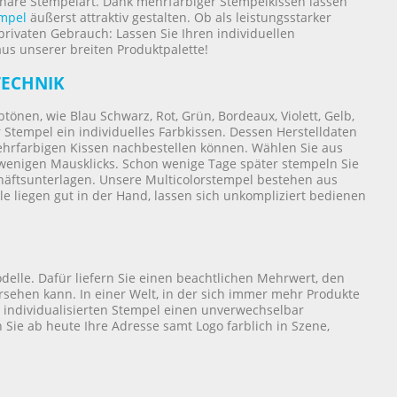
onäre Stempelart. Dank mehrfarbiger Stempelkissen lassen
mpel
äußerst attraktiv gestalten. Ob als leistungsstarker
privaten Gebrauch: Lassen Sie Ihren individuellen
us unserer breiten Produktpalette!
TECHNIK
btönen, wie Blau Schwarz, Rot, Grün, Bordeaux, Violett, Gelb,
Stempel ein individuelles Farbkissen. Dessen Herstelldaten
 mehrfarbigen Kissen nachbestellen können. Wählen Sie aus
t wenigen Mausklicks. Schon wenige Tage später stempeln Sie
häftsunterlagen. Unsere Multicolorstempel bestehen aus
le liegen gut in der Hand, lassen sich unkompliziert bedienen
delle. Dafür liefern Sie einen beachtlichen Mehrwert, den
rsehen kann. In einer Welt, in der sich immer mehr Produkte
 individualisierten Stempel einen unverwechselbar
Sie ab heute Ihre Adresse samt Logo farblich in Szene,