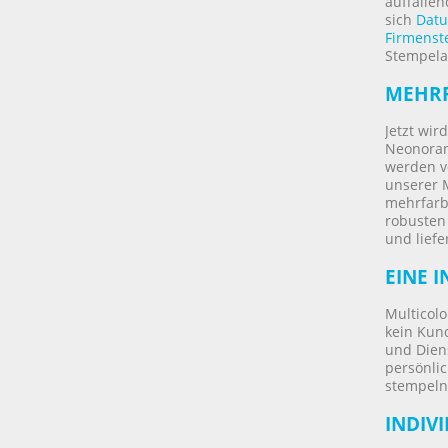
auffallen
sich
Datu
Firmenst
Stempela
MEHRF
Jetzt wir
Neonorang
werden vo
unserer M
mehrfarb
robusten 
und liefe
EINE I
Multicolo
kein Kund
und Diens
persönlic
stempeln
INDIV