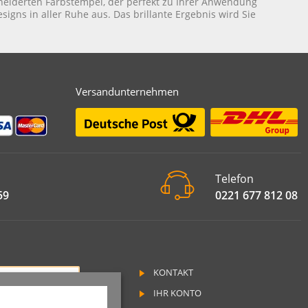
eiderten Farbstempel, der perfekt zu Ihrer Anwendung
esigns in aller Ruhe aus. Das brillante Ergebnis wird Sie
Versandunternehmen
Telefon
59
0221 677 812 08
KONTAKT
RAG WIDERRUFEN
IHR KONTO
SSUM