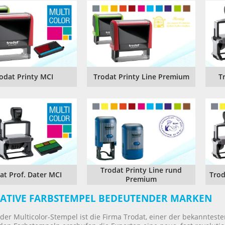
TRODAT® ID PROTECTOR
VERSCHLUSSKAPPEN
STEMPELHALTER
E
odat Printy MCI
Trodat Printy Line Premium
T
Trodat Printy Line rund
at Prof. Dater MCI
Trod
Premium
ATIVE FARBSTEMPEL BEDEUTENDER MARKEN
 der Multicolor-Stempel ist die Firma Trodat, einer der bekanntest