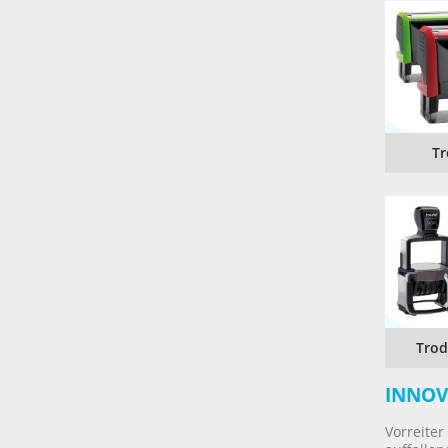
IBAN-BIC-STEMPEL
TRODAT® VINTAGE
PRINTY Z. SELBER SETZEN
EASYPRINT LINE
TRODAT® CREATIVE MINI STEMPEL
PERSONALISIERTE ADRESSSTEMPEL
TRODAT® PIXEL STAMP
STEMPELFRITZ IMPRINT LINE SKYBLU
Tr
Trod
INNOV
Vorreiter