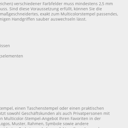
eichen) verschiedener Farbfelder muss mindestens 2,5 mm
ss. Sind diese Voraussetzung erfüllt, können Sie die
 maßgeschneidertes, exakt zum Multicolorstempel passendes,
enigen Handgriffen sauber auswechseln lässt.
issen
ngselementen
stempel, einen Taschenstempel oder einen praktischen
tzt sowohl Geschäftskunden als auch Privatpersonen mit
ten Multicolor-Stempel-Angebot Ihren Favoriten in der
 Logos, Muster, Rahmen, Symbole sowie andere