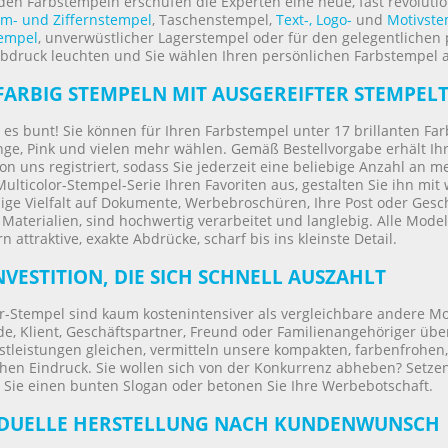
den Farbstempeln erschufen die Experten eine neue, fast revoluti
m- und Ziffernstempel
, Taschenstempel,
Text-, Logo-
und
Motivste
empel
, unverwüstlicher Lagerstempel oder für den gelegentlichen 
bdruck leuchten und Sie wählen Ihren persönlichen Farbstempel a
ARBIG STEMPELN MIT AUSGEREIFTER STEMPEL
d es bunt! Sie können für Ihren Farbstempel unter 17 brillanten Far
e, Pink und vielen mehr wählen. Gemäß Bestellvorgabe erhält Ihr 
n uns registriert, sodass Sie jederzeit eine beliebige Anzahl an
ulticolor-Stempel-Serie Ihren Favoriten aus, gestalten Sie ihn mi
ige Vielfalt auf Dokumente, Werbebroschüren, Ihre Post oder Gesc
Materialien, sind hochwertig verarbeitet und langlebig. Alle Model
rn attraktive, exakte Abdrücke, scharf bis ins kleinste Detail.
NVESTITION, DIE SICH SCHNELL AUSZAHLT
r-Stempel sind kaum kostenintensiver als vergleichbare andere Mo
e, Klient, Geschäftspartner, Freund oder Familienangehöriger übe
tleistungen gleichen, vermitteln unsere kompakten, farbenfrohen,
hen Eindruck. Sie wollen sich von der Konkurrenz abheben? Setzen 
 Sie einen bunten Slogan oder betonen Sie Ihre Werbebotschaft.
IDUELLE HERSTELLUNG NACH KUNDENWUNSCH