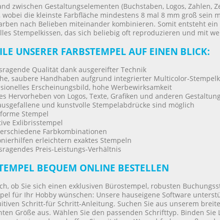
and zwischen Gestaltungselementen (Buchstaben, Logos, Zahlen, Z
 wobei die kleinste Farbfläche mindestens 8 mal 8 mm groß sein mu
arben nach Belieben miteinander kombinieren. Somit entsteht ein
lles Stempelkissen, das sich beliebig oft reproduzieren und mit w
ILE UNSERER FARBSTEMPEL AUF EINEN BLICK:
ragende Qualität dank ausgereifter Technik
he, saubere Handhaben aufgrund integrierter Multicolor-Stempelk
sionelles Erscheinungsbild, hohe Werbewirksamkeit
es Hervorheben von Logos, Texte, Grafiken und anderen Gestaltu
usgefallene und kunstvolle Stempelabdrücke sind möglich
forme Stempel
ive Exlibrisstempel
verschiedene Farbkombinationen
nierhilfen erleichtern exaktes Stempeln
ragendes Preis-Leistungs-Verhältnis
TEMPEL BEQUEM ONLINE BESTELLEN
ich, ob Sie sich einen exklusiven Bürostempel, robusten Buchungs
pel für Ihr Hobby wünschen: Unsere hauseigene Software unterstü
uitiven Schritt-für Schritt-Anleitung. Suchen Sie aus unserem brei
ten Größe aus. Wählen Sie den passenden Schrifttyp. Binden Sie