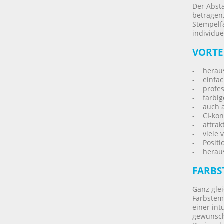
Der Abst
betragen,
Stempelf
individue
VORTE
- heraus
- einfac
- profes
- farbig
- auch a
- CI-kon
- attrakt
- viele 
- Positio
- heraus
FARBS
Ganz gle
Farbstem
einer int
gewünsch