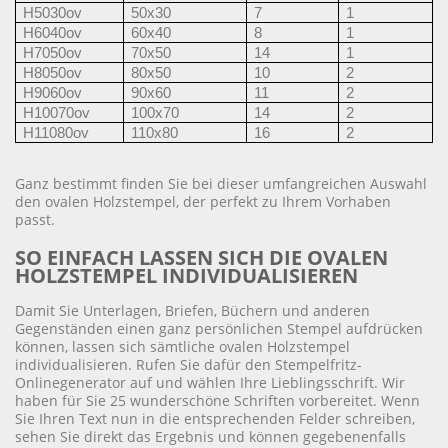
H5030ov
50x30
7
1
H6040ov
60x40
8
1
H7050ov
70x50
14
1
H8050ov
80x50
10
2
H9060ov
90x60
11
2
H10070ov
100x70
14
2
H11080ov
110x80
16
2
Ganz bestimmt finden Sie bei dieser umfangreichen Auswahl
den ovalen Holzstempel, der perfekt zu Ihrem Vorhaben
passt.
SO EINFACH LASSEN SICH DIE OVALEN
HOLZSTEMPEL INDIVIDUALISIEREN
Damit Sie Unterlagen, Briefen, Büchern und anderen
Gegenständen einen ganz persönlichen Stempel aufdrücken
können, lassen sich sämtliche ovalen Holzstempel
individualisieren. Rufen Sie dafür den Stempelfritz-
Onlinegenerator auf und wählen Ihre Lieblingsschrift. Wir
haben für Sie 25 wunderschöne Schriften vorbereitet. Wenn
Sie Ihren Text nun in die entsprechenden Felder schreiben,
sehen Sie direkt das Ergebnis und können gegebenenfalls