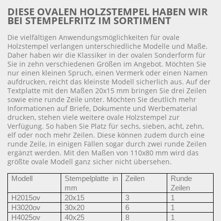
DIESE OVALEN HOLZSTEMPEL HABEN WIR
BEI STEMPELFRITZ IM SORTIMENT
Die vielfältigen Anwendungsmöglichkeiten für ovale
Holzstempel verlangen unterschiedliche Modelle und Maße.
Daher haben wir die Klassiker in der ovalen Sonderform für
Sie in zehn verschiedenen Größen im Angebot. Möchten Sie
nur einen kleinen Spruch, einen Vermerk oder einen Namen
aufdrucken, reicht das kleinste Modell sicherlich aus. Auf der
Textplatte mit den Maßen 20x15 mm bringen Sie drei Zeilen
sowie eine runde Zeile unter. Möchten Sie deutlich mehr
Informationen auf Briefe, Dokumente und Werbematerial
drucken, stehen viele weitere ovale Holzstempel zur
Verfügung. So haben Sie Platz für sechs, sieben, acht, zehn,
elf oder noch mehr Zeilen. Diese können zudem durch eine
runde Zeile, in einigen Fällen sogar durch zwei runde Zeilen
ergänzt werden. Mit den Maßen von 110x80 mm wird das
größte ovale Modell ganz sicher nicht übersehen.
Modell
Stempelplatte in
Zeilen
Runde
mm
Zeilen
H2015ov
20x15
3
1
H3020ov
30x20
6
1
H4025ov
40x25
8
1