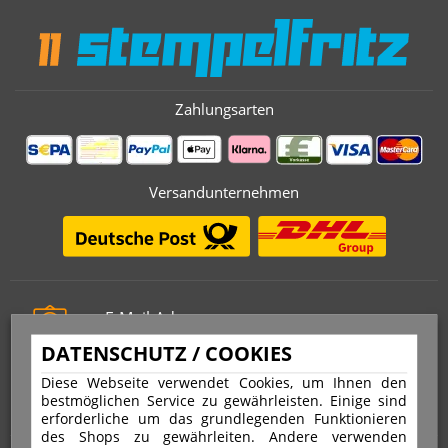
Zahlungsarten
Versandunternehmen
E-Mail-Adresse
info@stempelfritz.de
DATENSCHUTZ / COOKIES
Telefon
Diese Webseite verwendet Cookies, um Ihnen den
0221 677 812 08
bestmöglichen Service zu gewährleisten. Einige sind
erforderliche um das grundlegenden Funktionieren
des Shops zu gewährleiten. Andere verwenden