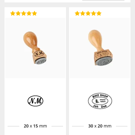
AUFST.
20
x
15
mm
30
x
20
mm