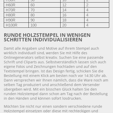
H50R
50
10
2
H60R
60
12
2
H70R
70
14
4
H80R
80
16
4
H90R
90
18
4
H100R
100
20
4
RUNDE HOLZSTEMPEL IN WENIGEN
SCHRITTEN INDIVIDUALISIEREN
Damit alle Angaben und Motive auf Ihrem Stempel auch
wirklich individuell sind, werden Sie mit Hilfe des
Onlinegenerators selbst kreativ. Suchen Sie eine passende
Schrift und Cliparts aus. Selbstverständlich lassen sich auch
eigene Fotos und Zeichnungen hochladen und auf den
Textstempel bringen. Ist das Design fertig, schicken Sie die
Bestellung mit einem Klick am besten noch vor 14:30 Uhr ab.
Dann versprechen wir Ihnen nämlich, dass die Ware noch am
selben Tag produziert und anschließend dem Versender
übergeben wird. Mit ein bisschen Glück halten Sie den
runden Holzstempel dann schon am Tag nach der Bestellung
in den Händen und können sofort losdrucken.
Möchten Sie nicht nur einen sondern verschiedene runde
Holzstempel einsetzen oder diese mit rechteckigen und