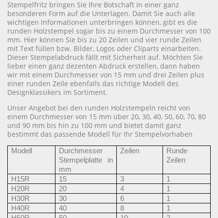
Stempelfritz bringen Sie Ihre Botschaft in einer ganz
besonderen Form auf die Unterlagen. Damit Sie auch alle
wichtigen Informationen unterbringen können, gibt es die
runden Holzstempel sogar bis zu einem Durchmesser von 100
mm. Hier können Sie bis zu 20 Zeilen und vier runde Zeilen
mit Text füllen bzw. Bilder, Logos oder Cliparts einarbeiten.
Dieser Stempelabdruck fällt mit Sicherheit auf. Möchten Sie
lieber einen ganz dezenten Abdruck erstellen, dann haben
wir mit einem Durchmesser von 15 mm und drei Zeilen plus
einer runden Zeile ebenfalls das richtige Modell des
Designklassikers im Sortiment.
Unser Angebot bei den runden Holzstempeln reicht von
einem Durchmesser von 15 mm über 20, 30, 40, 50, 60, 70, 80
und 90 mm bis hin zu 100 mm und bietet damit ganz
bestimmt das passende Modell für Ihr Stempelvorhaben
Modell
Durchmesser
Zeilen
Runde
Stempelplatte in
Zeilen
mm
H15R
15
3
1
H20R
20
4
1
H30R
30
6
1
H40R
40
8
1