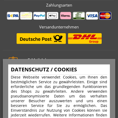
Zahlungsarten
Versandunternehmen
E-Mail-Adresse
info@stempelfritz.de
DATENSCHUTZ / COOKIES
Telefon
Diese Webseite verwendet Cookies, um Ihnen den
0221 677 812 08
bestmöglichen Service zu gewährleisten. Einige sind
erforderliche um das grundlegenden Funktionieren
des Shops zu gewährleiten. Andere verwenden
pseudoanonymisierte Daten um das verhalten
Über uns
unserer Besucher auszuwerten und uns einen
besseren Service für Sie zu ermöglichen. Das
Einverständnis zur Nutzung von Cookies können sie
VERTRAG WIDERRUFEN
IMPRESSUM
jederzeit wiederrufen. Weitere Informationen finden