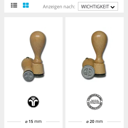
Anzeigen nach:
WICHTIGKEIT
AUFST.
⌀
15
mm
⌀
20
mm