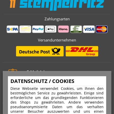
Zahlungsarten
Versandunternehmen
E-Mail-Adresse
info@stempelfritz.de
DATENSCHUTZ / COOKIES
Telefon
Diese Webseite verwendet Cookies, um Ihnen den
0221 677 812 08
bestmöglichen Service zu gewährleisten. Einige sind
erforderliche um das grundlegenden Funktionieren
des Shops zu gewährleiten. Andere verwenden
pseudoanonymisierte Daten um das verhalten
Über uns
unserer Besucher auszuwerten und uns einen