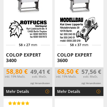
58
x
27
mm
58
x
37
mm
COLOP EXPERT
COLOP EXPERT
3400
3600
58,80 €
68,50 €
49,41 €
57,56 €
inkl. 19% MwSt.
exkl. MwSt.
inkl. 19% MwSt.
exkl. MwSt.
zzgl. Versandkosten
zzgl. Versandkosten
Mehr Details
Mehr Details