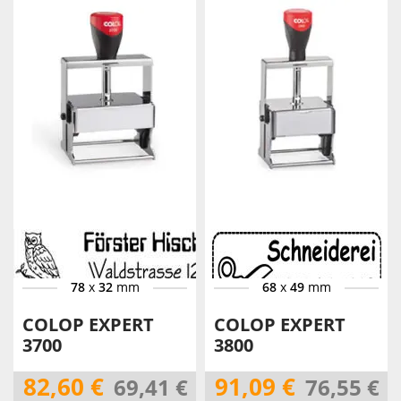
78
x
32
mm
68
x
49
mm
COLOP EXPERT
COLOP EXPERT
3700
3800
82,60 €
91,09 €
69,41 €
76,55 €