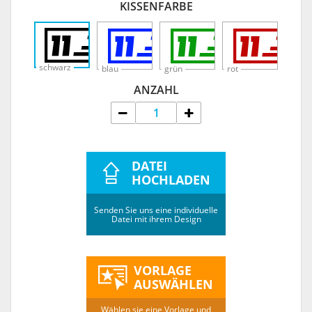
KISSENFARBE
schwarz
blau
grün
rot
ANZAHL
DATEI
HOCHLADEN
Senden Sie uns eine individuelle
Datei mit ihrem Design
VORLAGE
AUSWÄHLEN
Wählen sie eine Vorlage und