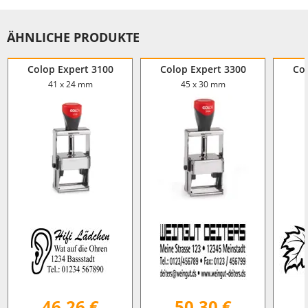
ÄHNLICHE PRODUKTE
Colop Expert 3100
Colop Expert 3300
Col
41 x 24 mm
45 x 30 mm
46,26 €
50,30 €