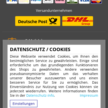
Versandunternehmen
E-Mail-Adresse
info@stempelfritz.de
DATENSCHUTZ / COOKIES
Telefon
Diese Webseite verwendet Cookies, um Ihnen den
0221 677 812 08
bestmöglichen Service zu gewährleisten. Einige sind
erforderliche um das grundlegenden Funktionieren
des Shops zu gewährleiten. Andere verwenden
pseudoanonymisierte Daten um das verhalten
Über uns
unserer Besucher auszuwerten und uns einen
besseren Service für Sie zu ermöglichen. Das
Einverständnis zur Nutzung von Cookies können sie
VERTRAG WIDERRUFEN
IMPRESSUM
jederzeit wiederrufen. Weitere Informationen finden
Sie in der
Datenschutz-Info
.
Impressum
DATENSCHUTZ
WIDERRUFSRECHT
AGB
Einstellungen
VERSAND & ZAHLUNGSARTEN
KONTAKT
IHR KONTO