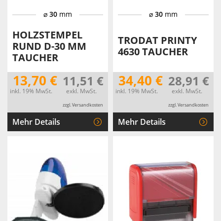
⌀
30
mm
⌀
30
mm
HOLZSTEMPEL
TRODAT PRINTY
RUND D-30 MM
4630 TAUCHER
TAUCHER
13,70 €
34,40 €
11,51 €
28,91 €
inkl. 19% MwSt.
exkl. MwSt.
inkl. 19% MwSt.
exkl. MwSt.
zzgl. Versandkosten
zzgl. Versandkosten
Mehr Details
Mehr Details