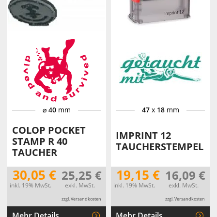
⌀
40
mm
47
x
18
mm
COLOP POCKET
IMPRINT 12
STAMP R 40
TAUCHERSTEMPEL
TAUCHER
30,05 €
19,15 €
25,25 €
16,09 €
inkl. 19% MwSt.
exkl. MwSt.
inkl. 19% MwSt.
exkl. MwSt.
zzgl. Versandkosten
zzgl. Versandkosten
Mehr Details
Mehr Details