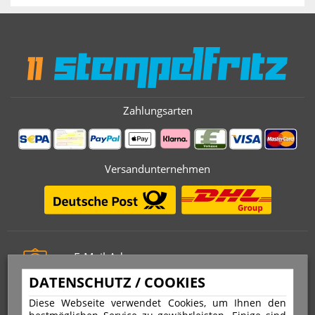
Zahlungsarten
Versandunternehmen
E-Mail-Adresse
info@stempelfritz.de
DATENSCHUTZ / COOKIES
Telefon
Diese Webseite verwendet Cookies, um Ihnen den
0221 677 812 08