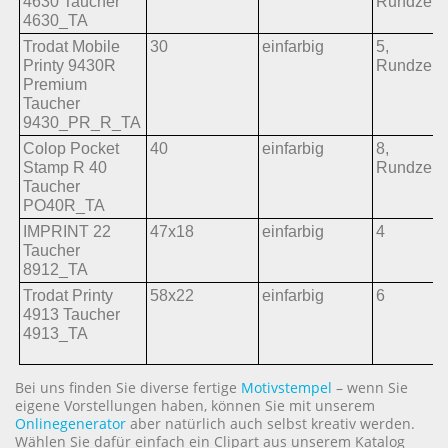
4630 Taucher
Rundzeil
4630_TA
Trodat Mobile
30
einfarbig
5, 
Printy 9430R
Rundzeil
Premium
Taucher
9430_PR_R_TA
Colop Pocket
40
einfarbig
8, 
Stamp R 40
Rundzeil
Taucher
PO40R_TA
IMPRINT 22
47x18
einfarbig
4
Taucher
8912_TA
Trodat Printy
58x22
einfarbig
6
4913 Taucher
4913_TA
Bei uns finden Sie diverse fertige
Motivstempel
– wenn Sie
eigene Vorstellungen haben, können Sie mit unserem
Onlinegenerator
aber natürlich auch selbst kreativ werden.
Wählen Sie dafür einfach ein Clipart aus unserem Katalog