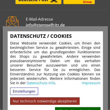
E-Mail-Adresse
info@stempelfritz.de
Telefon
DATENSCHUTZ / COOKIES
0221 677 812 08
Diese Webseite verwendet Cookies, um Ihnen den
bestmöglichen Service zu gewährleisten. Einige sind
erforderliche um das grundlegenden Funktionieren
Über uns
des Shops zu gewährleiten. Andere verwenden
pseudoanonymisierte Daten um das verhalten
unserer Besucher auszuwerten und uns einen
VERTRAG WIDERRUFEN
IMPRESSUM
besseren Service für Sie zu ermöglichen. Das
Einverständnis zur Nutzung von Cookies können sie
DATENSCHUTZ
WIDERRUFSRECHT
AGB
jederzeit wiederrufen. Weitere Informationen finden
Sie in der
Datenschutz-Info
.
Impressum
VERSAND & ZAHLUNGSARTEN
KONTAKT
IHR KONTO
Einstellungen
WARENKORB
MAGAZIN
GPSR
Nur technisch notwendige akzeptieren