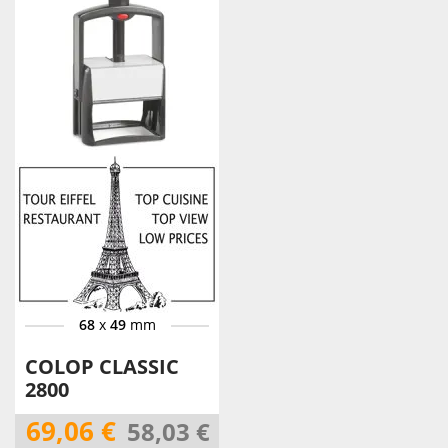
68
x
49
mm
COLOP CLASSIC
2800
69,06 €
58,03 €