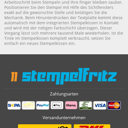
Arbeitsschritt beim Stempeln und Ihre Finger bleiben sauber.
Positionieren Sie den Stempel mit Hilfe des Sichtfensters
exakt auf die gewünschte Stelle und betätigen Sie die
Mechanik. Beim Hinunterdrücken der Textplatte kommt diese
automatisch mit dem integrierten Stempelkissen in Kontakt
und wird mit der nötigen Farbschicht überzogen. Dieser
Vorgang lässt sich mehrere tausend Male wiederholen. Ist die
Tinte im Stempelkissen komplett verbraucht, setzen Sie
einfach ein neues Stempelkissen ein.
Zahlungsarten
Versandunternehmen