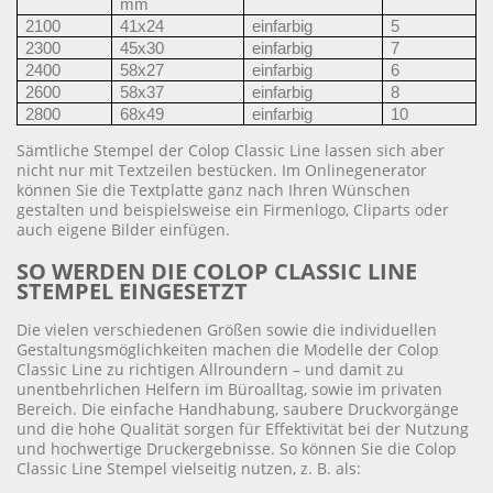
mm
2100
41x24
einfarbig
5
2300
45x30
einfarbig
7
2400
58x27
einfarbig
6
2600
58x37
einfarbig
8
2800
68x49
einfarbig
10
Sämtliche Stempel der Colop Classic Line lassen sich aber
nicht nur mit Textzeilen bestücken. Im Onlinegenerator
können Sie die Textplatte ganz nach Ihren Wünschen
gestalten und beispielsweise ein Firmenlogo, Cliparts oder
auch eigene Bilder einfügen.
SO WERDEN DIE COLOP CLASSIC LINE
STEMPEL EINGESETZT
Die vielen verschiedenen Größen sowie die individuellen
Gestaltungsmöglichkeiten machen die Modelle der Colop
Classic Line zu richtigen Allroundern – und damit zu
unentbehrlichen Helfern im Büroalltag, sowie im privaten
Bereich. Die einfache Handhabung, saubere Druckvorgänge
und die hohe Qualität sorgen für Effektivität bei der Nutzung
und hochwertige Druckergebnisse. So können Sie die Colop
Classic Line Stempel vielseitig nutzen, z. B. als: