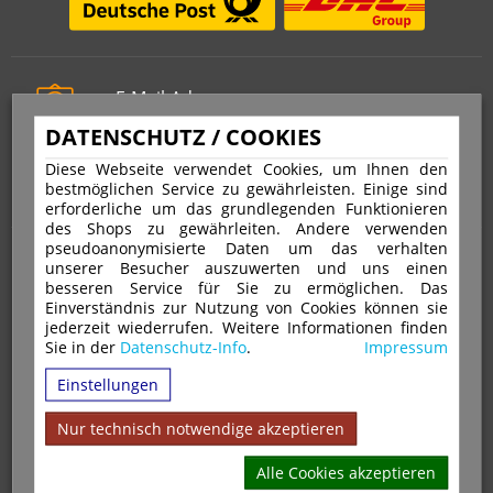
E-Mail-Adresse
info@stempelfritz.de
DATENSCHUTZ / COOKIES
Telefon
Diese Webseite verwendet Cookies, um Ihnen den
0221 677 812 08
bestmöglichen Service zu gewährleisten. Einige sind
erforderliche um das grundlegenden Funktionieren
des Shops zu gewährleiten. Andere verwenden
pseudoanonymisierte Daten um das verhalten
Über uns
unserer Besucher auszuwerten und uns einen
besseren Service für Sie zu ermöglichen. Das
Einverständnis zur Nutzung von Cookies können sie
VERTRAG WIDERRUFEN
IMPRESSUM
jederzeit wiederrufen. Weitere Informationen finden
Sie in der
Datenschutz-Info
.
Impressum
DATENSCHUTZ
WIDERRUFSRECHT
AGB
Einstellungen
VERSAND & ZAHLUNGSARTEN
KONTAKT
IHR KONTO
WARENKORB
MAGAZIN
GPSR
Nur technisch notwendige akzeptieren
Alle Cookies akzeptieren