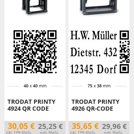
40
x
40
mm
75
x
38
mm
TRODAT PRINTY
TRODAT PRINTY
4924 QR CODE
4926 QR-CODE
30,05 €
35,65 €
25,25 €
29,96 €
inkl. 19% MwSt.
exkl. MwSt.
inkl. 19% MwSt.
exkl. MwSt.