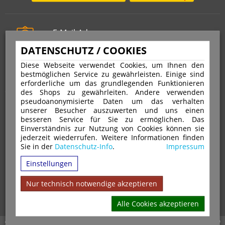
E-Mail-Adresse
info@stempelfritz.de
DATENSCHUTZ / COOKIES
Telefon
Diese Webseite verwendet Cookies, um Ihnen den
0221 677 812 08
bestmöglichen Service zu gewährleisten. Einige sind
erforderliche um das grundlegenden Funktionieren
des Shops zu gewährleiten. Andere verwenden
pseudoanonymisierte Daten um das verhalten
Über uns
unserer Besucher auszuwerten und uns einen
besseren Service für Sie zu ermöglichen. Das
Einverständnis zur Nutzung von Cookies können sie
VERTRAG WIDERRUFEN
IMPRESSUM
jederzeit wiederrufen. Weitere Informationen finden
Sie in der
Datenschutz-Info
.
Impressum
DATENSCHUTZ
WIDERRUFSRECHT
AGB
Einstellungen
VERSAND & ZAHLUNGSARTEN
KONTAKT
IHR KONTO
WARENKORB
MAGAZIN
GPSR
Nur technisch notwendige akzeptieren
Alle Cookies akzeptieren
Alle Preise inkl. 19% MwSt. zzgl. Versandkosten | Copyright © 2026 Stempel Toenges GmbH - Alle Rechte vorbehalten