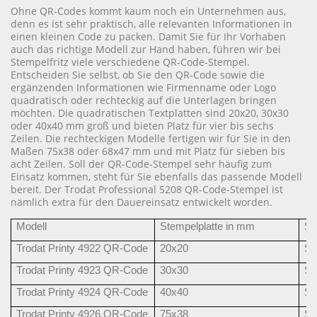
Ohne QR-Codes kommt kaum noch ein Unternehmen aus,
denn es ist sehr praktisch, alle relevanten Informationen in
einen kleinen Code zu packen. Damit Sie für Ihr Vorhaben
auch das richtige Modell zur Hand haben, führen wir bei
Stempelfritz viele verschiedene QR-Code-Stempel.
Entscheiden Sie selbst, ob Sie den QR-Code sowie die
ergänzenden Informationen wie Firmenname oder Logo
quadratisch oder rechteckig auf die Unterlagen bringen
möchten. Die quadratischen Textplatten sind 20x20, 30x30
oder 40x40 mm groß und bieten Platz für vier bis sechs
Zeilen. Die rechteckigen Modelle fertigen wir für Sie in den
Maßen 75x38 oder 68x47 mm und mit Platz für sieben bis
acht Zeilen. Soll der QR-Code-Stempel sehr häufig zum
Einsatz kommen, steht für Sie ebenfalls das passende Modell
bereit. Der Trodat Professional 5208 QR-Code-Stempel ist
nämlich extra für den Dauereinsatz entwickelt worden.
Modell
Stempelplatte in mm
St
Trodat Printy 4922 QR-Code
20x20
Sc
Trodat Printy 4923 QR-Code
30x30
Sc
Trodat Printy 4924 QR-Code
40x40
Sc
Trodat Printy 4926 QR-Code
75x38
Sc