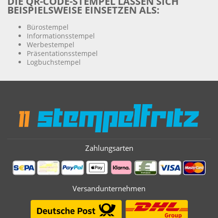
DIE QR-CODE-STEMPEL LASSEN SICH
BEISPIELSWEISE EINSETZEN ALS:
Bürostempel
Informationsstempel
Werbestempel
Präsentationsstempel
Logbuchstempel
Zahlungsarten
Versandunternehmen