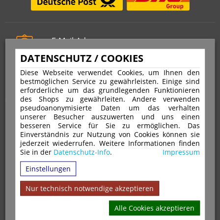
E-Mail-Adresse
info@stempelfritz.de
DATENSCHUTZ / COOKIES
Telefon
Diese Webseite verwendet Cookies, um Ihnen den
0221 677 812 08
bestmöglichen Service zu gewährleisten. Einige sind
erforderliche um das grundlegenden Funktionieren
des Shops zu gewährleiten. Andere verwenden
pseudoanonymisierte Daten um das verhalten
Über uns
unserer Besucher auszuwerten und uns einen
besseren Service für Sie zu ermöglichen. Das
Einverständnis zur Nutzung von Cookies können sie
VERTRAG WIDERRUFEN
IMPRESSUM
jederzeit wiederrufen. Weitere Informationen finden
Sie in der
Datenschutz-Info
.
Impressum
DATENSCHUTZ
WIDERRUFSRECHT
AGB
Einstellungen
VERSAND & ZAHLUNGSARTEN
KONTAKT
IHR KONTO
WARENKORB
MAGAZIN
GPSR
Nur technisch notwendige akzeptieren
Alle Cookies akzeptieren