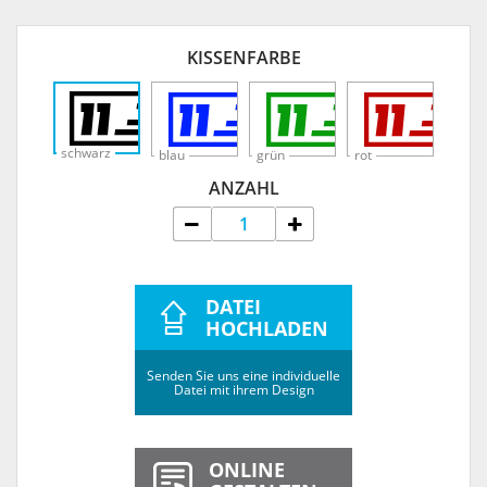
KISSENFARBE
schwarz
blau
grün
rot
ANZAHL
DATEI
HOCHLADEN
Senden Sie uns eine individuelle
Datei mit ihrem Design
ONLINE