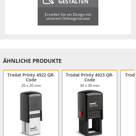
GESTALTEN
Erstellen Sie ein Design mit
unserem Onlinegenerator
ÄHNLICHE PRODUKTE
Trodat Printy 4922 QR-
Trodat Printy 4923 QR-
Trod
Code
Code
20 x 20 mm
30 x 30 mm