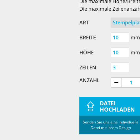
Die maximale Höhe/Breit
Die maximale Zeilenanzahl
ART
BREITE
mm
HÖHE
mm
ZEILEN
ANZAHL
DATEI
HOCHLADEN
Senden Sie uns eine individuelle
Datei mit ihrem Design