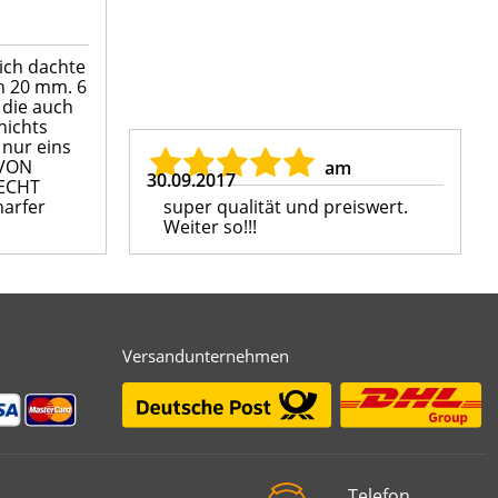
lich dachte
on 20 mm. 6
 die auch
nichts
 nur eins
 VON
am
30.09.2017
 ECHT
harfer
super qualität und preiswert.
Weiter so!!!
Versandunternehmen
Telefon