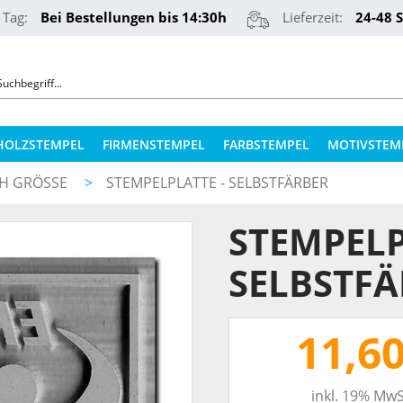
 Tag:
Bei Bestellungen bis 14:30h
Lieferzeit:
24-48 
HOLZSTEMPEL
FIRMENSTEMPEL
FARBSTEMPEL
MOTIVSTEM
H GRÖSSE
>
STEMPELPLATTE - SELBSTFÄRBER
COLOP STEMPELKISSEN
STEMPELKUGELSCHREIBER
STEMPELP
ERSATZPLATTEN NACH TYPEN
PRÄGEZANGEN
ERSATZPLATTEN NACH GRÖSSE
SELBSTFÄ
REINER NUMEROTEURE
ERSATZKISSEN
TEXTILSTEMPEL
STEMPELFARBEN
11,6
QR-CODE STEMPEL
STEMPELKISSEN FÜR HOLZSTEMPEL
inkl. 19% MwS