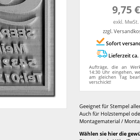
9,75 €
TRODAT® ID PROTECTOR
VERSCHLUSSKAPPEN
exkl. MwSt.
STEMPELHALTER
zzgl. Versandko
Sofort versan
E
Lieferzeit ca.
Aufträge, die an Wer
14:30 Uhr eingehen, w
am gleichen Tag bear
verschickt!
Geeignet für Stempel alle
Auch für Holzstempel oder 
Montagematerial / Monta
Wählen sie hier die gew