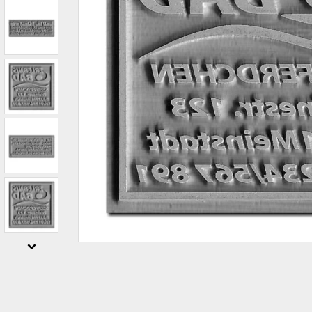
IBAN-BIC-STEMPEL
TRODAT® VINTAGE
PRINTY Z. SELBER SETZEN
EASYPRINT LINE
TRODAT® CREATIVE MINI STEMPEL
PERSONALISIERTE ADRESSSTEMPEL
TRODAT® PIXEL STAMP
STEMPELFRITZ IMPRINT LINE SKYBLU