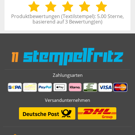
Produktbewertungen (
Textilstempel
):
5.00
Sterne,
basierend auf
3
Bewertung(en)
Zahlungsarten
Versandunternehmen