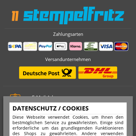
Zahlungsarten
Versandunternehmen
E-Mail-Adresse
info@stempelfritz.de
DATENSCHUTZ / COOKIES
Telefon
Diese Webseite verwendet Cookies, um Ihnen den
0221 677 812 08
bestmöglichen Service zu gewährleisten. Einige sind
erforderliche um das grundlegenden Funktionieren
des Shops zu gewährleiten. Andere verwenden