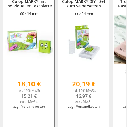
Colop MARKY mit
Colop MARKY DIY - Set
Tro
individueller Textplatte
zum Selbersetzen
Past
38 x 14 mm
38 x 14 mm
18,10 €
20,19 €
inkl. 19% MwSt.
inkl. 19% MwSt.
15,21 €
16,97 €
exkl. MwSt.
exkl. MwSt.
zzgl. Versandkosten
zzgl. Versandkosten
zz