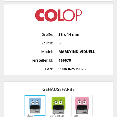
Größe:
38 x 14 mm
Zeilen:
3
Model:
MARKYINDIVIDUELL
Hersteller Id:
166670
EAN:
9004362539025
GEHÄUSEFARBE
blau
apfelgrün
pink