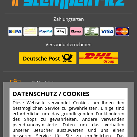
Zahlungsarten
Versandunternehmen
E-Mail-Adresse
info@stempelfritz.de
DATENSCHUTZ / COOKIES
Telefon
Diese Webseite verwendet Cookies, um Ihnen den
0221 677 812 08
bestmöglichen Service zu gewährleisten. Einige sind
erforderliche um das grundlegenden Funktionieren
des Shops zu gewährleiten. Andere verwenden
pseudoanonymisierte Daten um das verhalten
Über uns
unserer Besucher auszuwerten und uns einen
besseren Service für Sie zu ermöglichen. Das