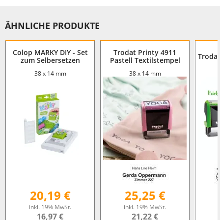
ÄHNLICHE PRODUKTE
Colop MARKY DIY - Set
Trodat Printy 4911
Trodat
zum Selbersetzen
Pastell Textilstempel
38 x 14 mm
38 x 14 mm
20,19 €
25,25 €
inkl. 19% MwSt.
inkl. 19% MwSt.
16,97 €
21,22 €