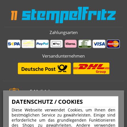
Zahlungsarten
Versandunternehmen
E-Mail-Adresse
info@stempelfritz.de
DATENSCHUTZ / COOKIES
Telefon
Diese Webseite verwendet Cookies, um Ihnen den
0221 677 812 08
bestmöglichen Service zu gewährleisten. Einige sind
erforderliche um das grundlegenden Funktionieren
des Shops zu gewährleiten. Andere verwenden