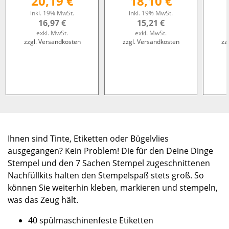
20,19 €
18,10 €
inkl. 19% MwSt.
inkl. 19% MwSt.
16,97 €
15,21 €
exkl. MwSt.
exkl. MwSt.
zzgl. Versandkosten
zzgl. Versandkosten
zz
Ihnen sind Tinte, Etiketten oder Bügelvlies
ausgegangen? Kein Problem! Die für den Deine Dinge
Stempel und den 7 Sachen Stempel zugeschnittenen
Nachfüllkits halten den Stempelspaß stets groß. So
können Sie weiterhin kleben, markieren und stempeln,
was das Zeug hält.
40 spülmaschinenfeste Etiketten