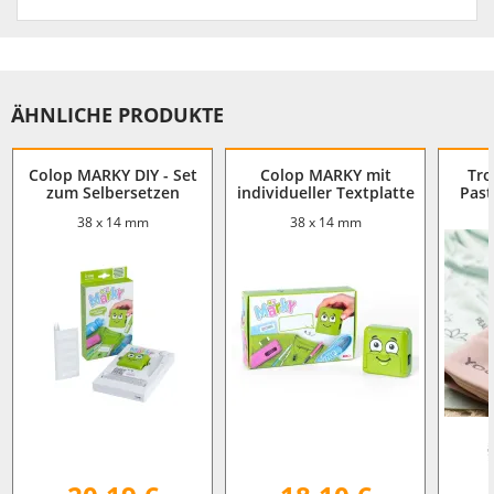
ÄHNLICHE PRODUKTE
Colop MARKY DIY - Set
Colop MARKY mit
Tro
zum Selbersetzen
individueller Textplatte
Past
38 x 14 mm
38 x 14 mm