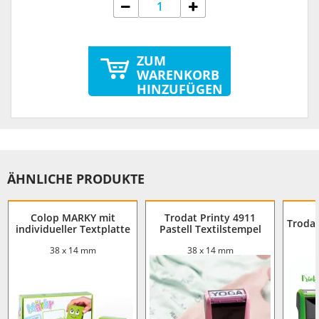
ZUM
WARENKORB
HINZUFÜGEN
ÄHNLICHE PRODUKTE
Colop MARKY mit
Trodat Printy 4911
Trodat
individueller Textplatte
Pastell Textilstempel
38 x 14 mm
38 x 14 mm