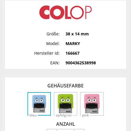
Größe:
38 x 14 mm
Model:
MARKY
Hersteller Id:
166667
EAN:
9004362538998
GEHÄUSEFARBE
blau
apfelgrün
pink
ANZAHL