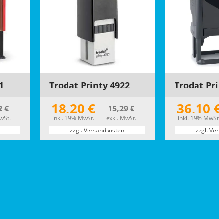
1
Trodat Printy 4922
Trodat Pr
18,20 €
36,10 
2 €
15,29 €
wSt.
inkl. 19% MwSt.
exkl. MwSt.
inkl. 19% MwSt
zzgl. Versandkosten
zzgl. Ve