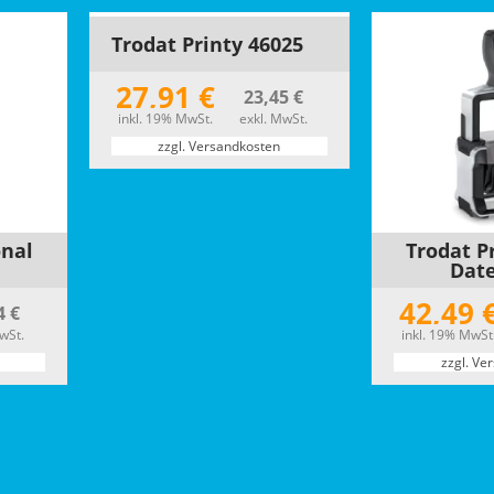
Trodat Printy 46025
27,91 €
23,45 €
inkl. 19% MwSt.
exkl. MwSt.
zzgl. Versandkosten
onal
Trodat P
Date
42,49 
4 €
wSt.
inkl. 19% MwSt
zzgl. Ve