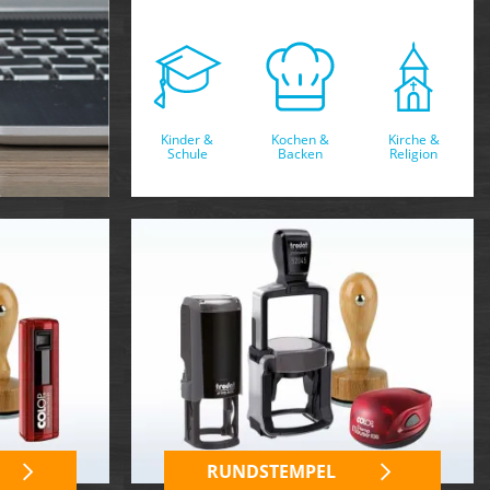
Kinder &
Kochen &
Kirche &
Schule
Backen
Religion
RUNDSTEMPEL