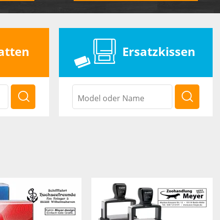
atten
Ersatzkissen