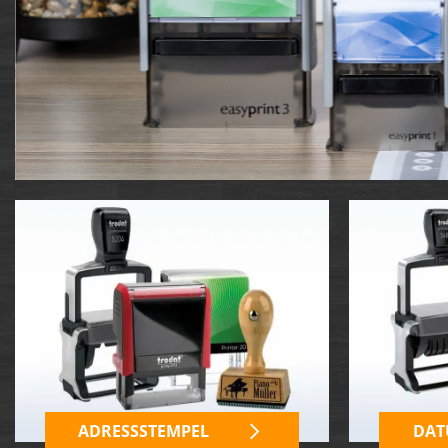
IBAN-BIC-STEMPEL
TRODAT® VINTAGE
PRINTY Z. SELBER SETZEN
EASYPRINT LINE
TRODAT® CREATIVE MINI STEMPEL
PERSONALISIERTE ADRESSSTEMPEL
TRODAT® PIXEL STAMP
STEMPELFRITZ IMPRINT LINE SKYBLU
ADRESSSTEMPEL
DAT