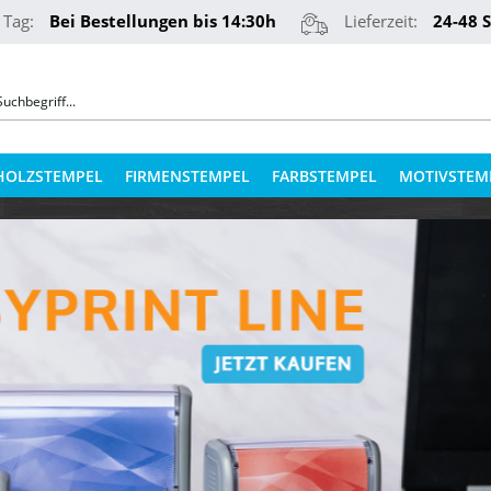
 Tag:
Bei Bestellungen bis 14:30h
Lieferzeit:
24-48 
HOLZSTEMPEL
FIRMENSTEMPEL
FARBSTEMPEL
MOTIVSTEM
COLOP STEMPELKISSEN
STEMPELKUGELSCHREIBER
ERSATZPLATTEN NACH TYPEN
PRÄGEZANGEN
ERSATZPLATTEN NACH GRÖSSE
REINER NUMEROTEURE
ERSATZKISSEN
TEXTILSTEMPEL
STEMPELFARBEN
QR-CODE STEMPEL
STEMPELKISSEN FÜR HOLZSTEMPEL