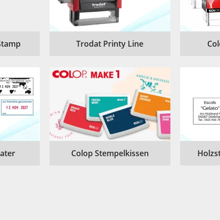
Stamp
Trodat Printy Line
Col
Dater
Colop Stempelkissen
Holzs