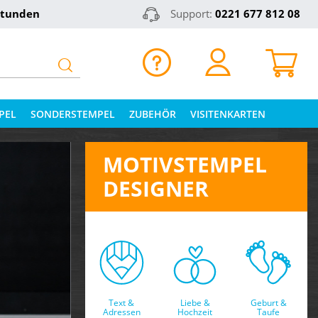
Stunden
Support:
0221 677 812 08
PEL
SONDERSTEMPEL
ZUBEHÖR
VISITENKARTEN
MOTIVSTEMPEL
DESIGNER
Text &
Liebe &
Geburt &
Adressen
Hochzeit
Taufe