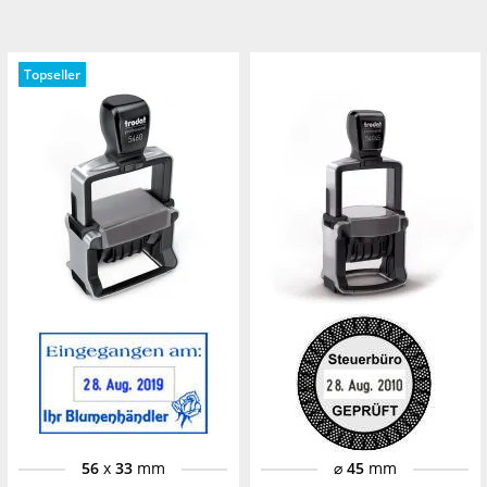
Topseller
56
x
33
mm
⌀
45
mm