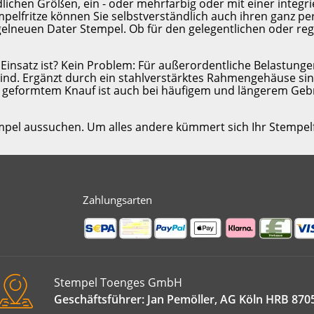
dlichen Größen, ein - oder mehrfarbig oder mit einer integr
empelfritze können Sie selbstverständlich auch ihren ganz 
gelneuen Dater Stempel. Ob für den gelegentlichen oder reg
 Einsatz ist? Kein Problem: Für außerordentliche Belastunge
 sind. Ergänzt durch ein stahlverstärktes Rahmengehäuse si
geformtem Knauf ist auch bei häufigem und längerem Gebr
mpel aussuchen. Um alles andere kümmert sich Ihr Stempelf
Zahlungsarten
Stempel Toenges GmbH
Geschäftsführer: Jan Pemöller, AG Köln HRB 870