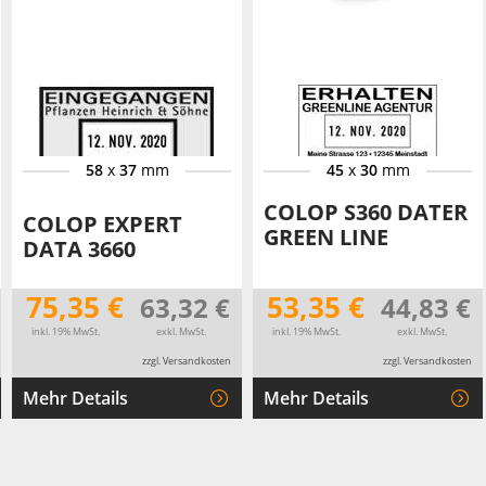
58
x
37
mm
45
x
30
mm
COLOP S360 DATER
COLOP EXPERT
GREEN LINE
DATA 3660
75,35 €
53,35 €
63,32 €
44,83 €
inkl. 19% MwSt.
exkl. MwSt.
inkl. 19% MwSt.
exkl. MwSt.
zzgl. Versandkosten
zzgl. Versandkosten
Mehr Details
Mehr Details