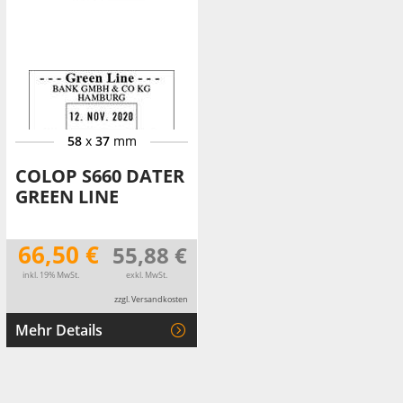
58
x
37
mm
COLOP S660 DATER
GREEN LINE
66,50 €
55,88 €
inkl. 19% MwSt.
exkl. MwSt.
zzgl. Versandkosten
Mehr Details