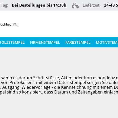
 Tag:
Bei Bestellungen bis 14:30h
Lieferzeit:
24-48 
HOLZSTEMPEL
FIRMENSTEMPEL
FARBSTEMPEL
MOTIVSTEM
COLOP STEMPELKISSEN
STEMPELKUGELSCHREIBER
ERSATZPLATTEN NACH TYPEN
PRÄGEZANGEN
ERSATZPLATTEN NACH GRÖSSE
nn, wenn es darum Schriftstücke, Akten oder Korrespondenz
REINER NUMEROTEURE
on Protokollen - mit einem Dater Stempel sorgen Sie dafür,
, Ausgang, Wiedervorlage - die Kennzeichnung mit einem Da
ERSATZKISSEN
el sind so konzipiert, dass Datum und Zeitangaben einfach
TEXTILSTEMPEL
STEMPELFARBEN
QR-CODE STEMPEL
STEMPELKISSEN FÜR HOLZSTEMPEL