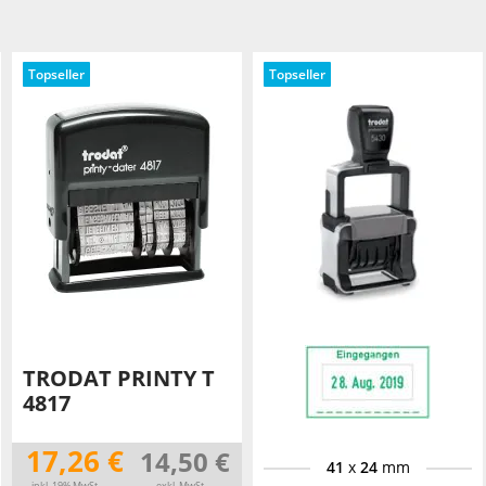
TRODAT® ID PROTECTOR
VERSCHLUSSKAPPEN
Topseller
Topseller
STEMPELHALTER
E
TRODAT PRINTY T
4817
17,26 €
14,50 €
41
x
24
mm
inkl. 19% MwSt.
exkl. MwSt.