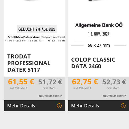
58
x
27
mm
TRODAT
COLOP CLASSIC
PROFESSIONAL
DATA 2460
DATER 5117
61,55 €
62,75 €
51,72 €
52,73 €
inkl. 19% MwSt.
exkl. MwSt.
inkl. 19% MwSt.
exkl. MwSt.
zzgl. Versandkosten
zzgl. Versandkosten
Mehr Details
Mehr Details