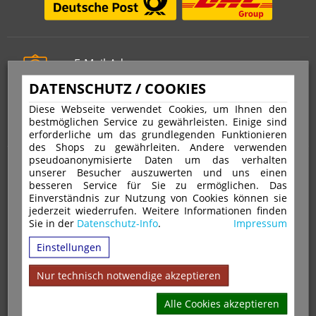
E-Mail-Adresse
info@stempelfritz.de
DATENSCHUTZ / COOKIES
Telefon
Diese Webseite verwendet Cookies, um Ihnen den
0221 677 812 08
bestmöglichen Service zu gewährleisten. Einige sind
erforderliche um das grundlegenden Funktionieren
des Shops zu gewährleiten. Andere verwenden
pseudoanonymisierte Daten um das verhalten
Über uns
unserer Besucher auszuwerten und uns einen
besseren Service für Sie zu ermöglichen. Das
Einverständnis zur Nutzung von Cookies können sie
VERTRAG WIDERRUFEN
IMPRESSUM
jederzeit wiederrufen. Weitere Informationen finden
Sie in der
Datenschutz-Info
.
Impressum
DATENSCHUTZ
WIDERRUFSRECHT
AGB
Einstellungen
VERSAND & ZAHLUNGSARTEN
KONTAKT
IHR KONTO
WARENKORB
MAGAZIN
GPSR
Nur technisch notwendige akzeptieren
Alle Cookies akzeptieren