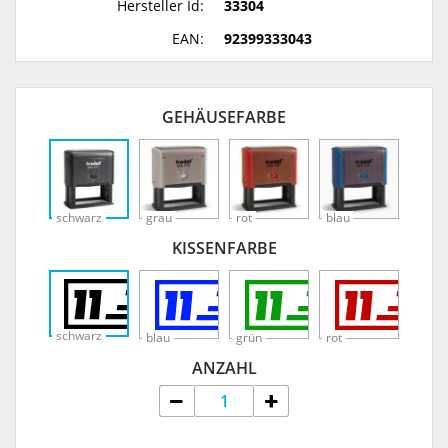
Hersteller Id:
33304
EAN:
92399333043
GEHÄUSEFARBE
schwarz
grau
rot
blau
KISSENFARBE
schwarz
blau
grün
rot
ANZAHL