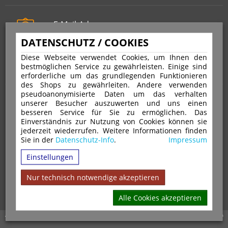
E-Mail-Adresse
info@stempelfritz.de
DATENSCHUTZ / COOKIES
Telefon
Diese Webseite verwendet Cookies, um Ihnen den
0221 677 812 08
bestmöglichen Service zu gewährleisten. Einige sind
erforderliche um das grundlegenden Funktionieren
des Shops zu gewährleiten. Andere verwenden
pseudoanonymisierte Daten um das verhalten
Über uns
unserer Besucher auszuwerten und uns einen
besseren Service für Sie zu ermöglichen. Das
Einverständnis zur Nutzung von Cookies können sie
VERTRAG WIDERRUFEN
IMPRESSUM
jederzeit wiederrufen. Weitere Informationen finden
Sie in der
Datenschutz-Info
.
Impressum
DATENSCHUTZ
WIDERRUFSRECHT
AGB
Einstellungen
VERSAND & ZAHLUNGSARTEN
KONTAKT
IHR KONTO
WARENKORB
MAGAZIN
GPSR
Nur technisch notwendige akzeptieren
Alle Cookies akzeptieren
Alle Preise inkl. 19% MwSt. zzgl. Versandkosten | Copyright © 2026 Stempel Toenges GmbH - Alle Rechte vorbehalten