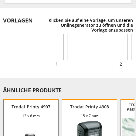
VORLAGEN
Klicken Sie auf eine Vorlage, um unseren
Onlinegenerator zu öffnen und die
Vorlage anzupassen
1
2
ÄHNLICHE PRODUKTE
Tro
Trodat Printy 4907
Trodat Printy 4908
Past
13 x 6 mm
15 x 7 mm