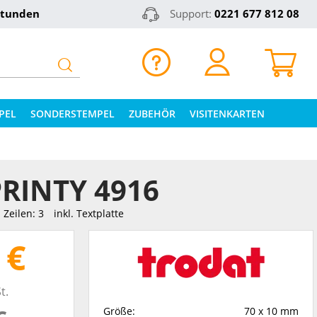
Stunden
Support:
0221 677 812 08
PEL
SONDERSTEMPEL
ZUBEHÖR
VISITENKARTEN
RINTY 4916
Zeilen: 3
inkl. Textplatte
 €
t.
Größe:
70 x 10 mm