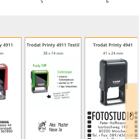
5
6
y 4911
Trodat Printy 4911 Textil
Trodat Printy 4941
mm
38 x 14 mm
41 x 24 mm