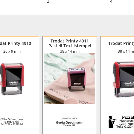
3
4
Trodat Printy 4911
dat Printy 4910
Trodat Print
Pastell Textilstempel
26 x 9 mm
38 x 14 mm
38 x 14 