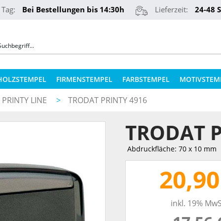
 Tag:
Bei Bestellungen bis 14:30h
Lieferzeit:
24-48 
HOLZSTEMPEL
FIRMENSTEMPEL
FARBSTEMPEL
MOTIVSTEM
 PRINTY LINE
>
TRODAT PRINTY 4916
COLOP STEMPELKISSEN
STEMPELKUGELSCHREIBER
TRODAT P
ERSATZPLATTEN NACH TYPEN
PRÄGEZANGEN
ERSATZPLATTEN NACH GRÖSSE
Abdruckfläche: 70 x 10 mm
REINER NUMEROTEURE
ERSATZKISSEN
20,90
TEXTILSTEMPEL
STEMPELFARBEN
inkl. 19% MwS
QR-CODE STEMPEL
STEMPELKISSEN FÜR HOLZSTEMPEL