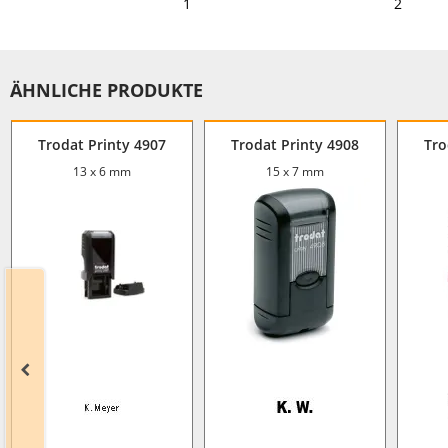
1
2
ÄHNLICHE PRODUKTE
Trodat Printy 4907
Trodat Printy 4908
Tro
13 x 6 mm
15 x 7 mm