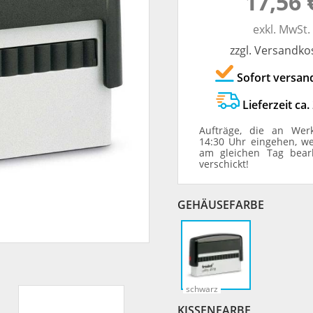
17,56 
TRODAT® ID PROTECTOR
VERSCHLUSSKAPPEN
exkl. MwSt.
zzgl. Versandko
STEMPELHALTER
Sofort versan
E
Lieferzeit ca.
Aufträge, die an Wer
14:30 Uhr eingehen, w
am gleichen Tag bear
verschickt!
GEHÄUSEFARBE
schwarz
KISSENFARBE