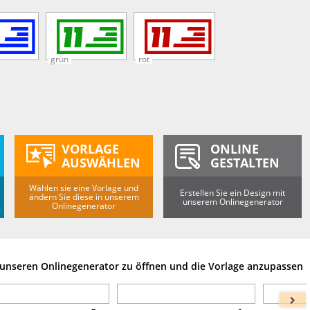
grün
rot
VORLAGE
ONLINE
AUSWÄHLEN
GESTALTEN
Wählen sie eine Vorlage und
Erstellen Sie ein Design mit
ändern Sie diese in unserem
unserem Onlinegenerator
Onlinegenerator
m unseren Onlinegenerator zu öffnen und die Vorlage anzupassen