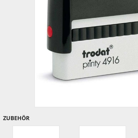
IBAN-BIC-STEMPEL
TRODAT® VINTAGE
PRINTY Z. SELBER SETZEN
EASYPRINT LINE
TRODAT® CREATIVE MINI STEMPEL
PERSONALISIERTE ADRESSSTEMPEL
TRODAT® PIXEL STAMP
STEMPELFRITZ IMPRINT LINE SKYBLU
ZUBEHÖR