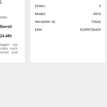
€
Zeilen:
3
Model:
4916
sten
Hersteller Id:
72642
dbereit
EAN:
92399726425
 24-48h
ktagen vor
erden noch
beitet und