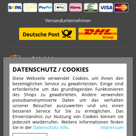
Versandunternehmen
E-Mail-Adresse
info@stempelfritz.de
DATENSCHUTZ / COOKIES
Telefon
Diese Webseite verwendet Cookies, um Ihnen den
0221 677 812 08
bestmöglichen Service zu gewährleisten. Einige sind
erforderliche um das grundlegenden Funktionieren
des Shops zu gewährleiten. Andere verwenden
pseudoanonymisierte Daten um das verhalten
Über uns
unserer Besucher auszuwerten und uns einen
besseren Service für Sie zu ermöglichen. Das
Einverständnis zur Nutzung von Cookies können sie
VERTRAG WIDERRUFEN
IMPRESSUM
jederzeit wiederrufen. Weitere Informationen finden
Sie in der
Datenschutz-Info
.
Impressum
DATENSCHUTZ
WIDERRUFSRECHT
AGB