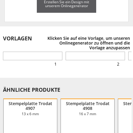
Erstellen Sie ein Design mit
unserem Onlinegenerator
VORLAGEN
Klicken Sie auf eine Vorlage, um unseren
Onlinegenerator zu öffnen und die
Vorlage anzupassen
1
2
ÄHNLICHE PRODUKTE
Stempelplatte Trodat
Stempelplatte Trodat
Stem
4907
4908
13 x 6 mm
16 x 7 mm