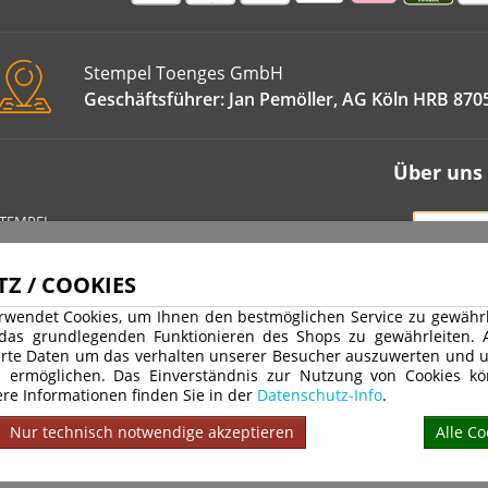
Stempel Toenges GmbH
Geschäftsführer: Jan Pemöller, AG Köln HRB 870
Über uns
STEMPEL
VERT
IMPRE
Z / COOKIES
DATEN
rwendet Cookies, um Ihnen den bestmöglichen Service zu gewährle
WIDER
 das grundlegenden Funktionieren des Shops zu gewährleiten.
rte Daten um das verhalten unserer Besucher auszuwerten und u
AGB
u ermöglichen. Das Einverständnis zur Nutzung von Cookies kö
VERSA
re Informationen finden Sie in der
Datenschutz-Info
.
Nur technisch notwendige akzeptieren
Alle Co
 19% MwSt. zzgl. Versandkosten | Copyright © 2026 Stempel Toenges GmbH - Alle 