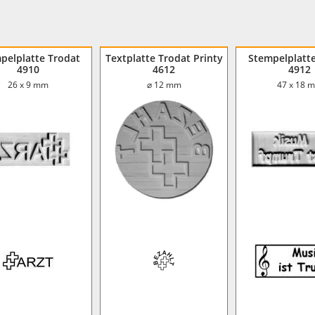
pelplatte Trodat
Textplatte Trodat Printy
Stempelplatt
4910
4612
4912
26 x 9 mm
⌀ 12 mm
47 x 18 