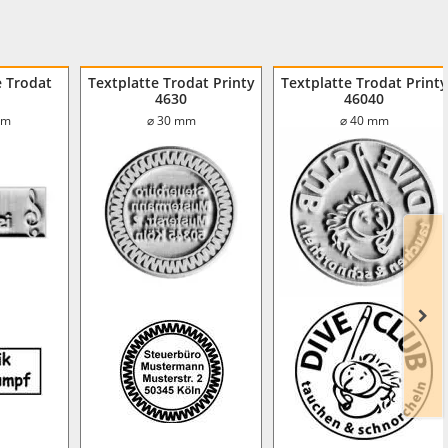
e Trodat
Textplatte Trodat Printy
Textplatte Trodat Printy
4630
46040
mm
⌀ 30 mm
⌀ 40 mm