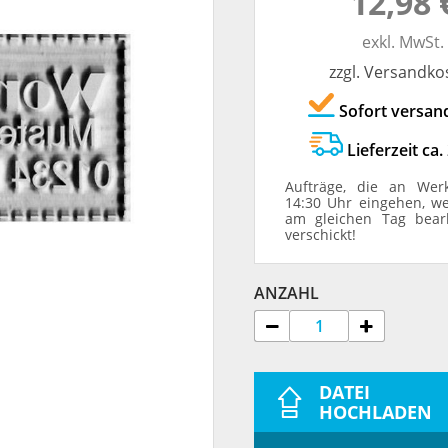
12,98 
TRODAT® ID PROTECTOR
VERSCHLUSSKAPPEN
exkl. MwSt.
zzgl. Versandko
STEMPELHALTER
Sofort versan
E
Lieferzeit ca.
Aufträge, die an Wer
14:30 Uhr eingehen, w
am gleichen Tag bear
verschickt!
ANZAHL
DATEI
HOCHLADEN