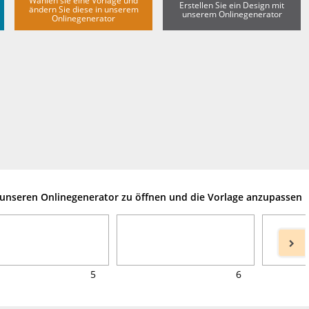
Wählen sie eine Vorlage und
Erstellen Sie ein Design mit
ändern Sie diese in unserem
unserem Onlinegenerator
Onlinegenerator
m unseren Onlinegenerator zu öffnen und die Vorlage anzupassen
5
6