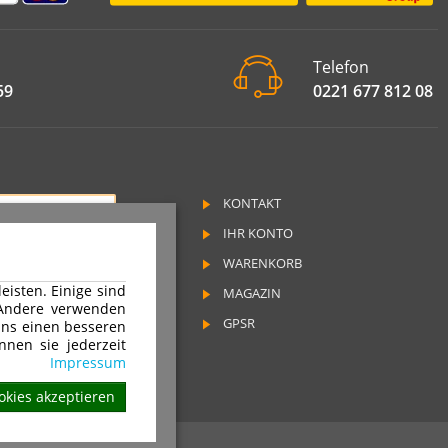
Telefon
59
0221 677 812 08
KONTAKT
RAG WIDERRUFEN
IHR KONTO
SSUM
WARENKORB
SCHUTZ
isten. Einige sind
MAGAZIN
RUFSRECHT
 Andere verwenden
GPSR
ns einen besseren
nnen sie jederzeit
ND & ZAHLUNGSARTEN
Impressum
okies akzeptieren
Rechte vorbehalten