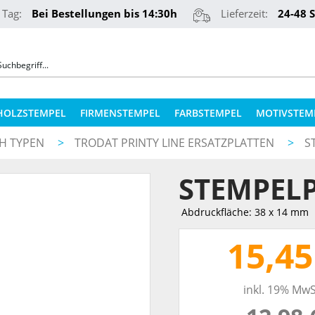
 Tag:
Bei Bestellungen bis 14:30h
Lieferzeit:
24-48 
HOLZSTEMPEL
FIRMENSTEMPEL
FARBSTEMPEL
MOTIVSTEM
CH TYPEN
>
TRODAT PRINTY LINE ERSATZPLATTEN
>
S
COLOP STEMPELKISSEN
STEMPELKUGELSCHREIBER
STEMPELP
ERSATZPLATTEN NACH TYPEN
PRÄGEZANGEN
ERSATZPLATTEN NACH GRÖSSE
Abdruckfläche: 38 x 14 mm
REINER NUMEROTEURE
ERSATZKISSEN
15,45
TEXTILSTEMPEL
STEMPELFARBEN
inkl. 19% MwS
QR-CODE STEMPEL
STEMPELKISSEN FÜR HOLZSTEMPEL