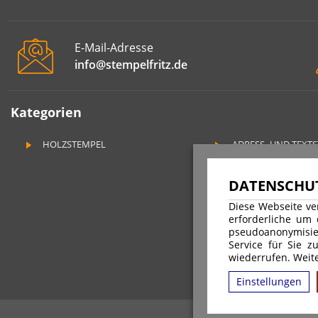
E-Mail-Adresse
info@stempelfritz.de
Kategorien
HOLZSTEMPEL
ADRESS- UND TEXT
DATENSCHUT
Diese Webseite ve
erforderliche um
pseudoanonymisie
Service für Sie z
wiederrufen. Weite
Einstellungen
Alle Preise inkl.