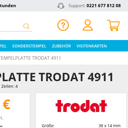
Stunden
Support:
0221 677 812 08
PEL
SONDERSTEMPEL
ZUBEHÖR
VISITENKARTEN
TEMPELPLATTE TRODAT 4911
LATTE TRODAT 4911
Zeilen: 4
 €
t.
Größe:
38 x 14 mm