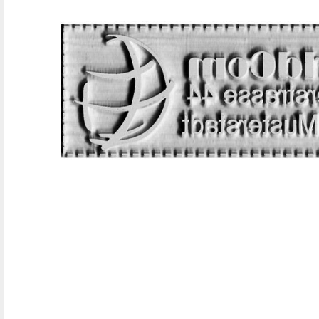
IBAN-BIC-STEMPEL
TRODAT® VINTAGE
PRINTY Z. SELBER SETZEN
EASYPRINT LINE
TRODAT® CREATIVE MINI STEMPEL
PERSONALISIERTE ADRESSSTEMPEL
TRODAT® PIXEL STAMP
STEMPELFRITZ IMPRINT LINE SKYBLU