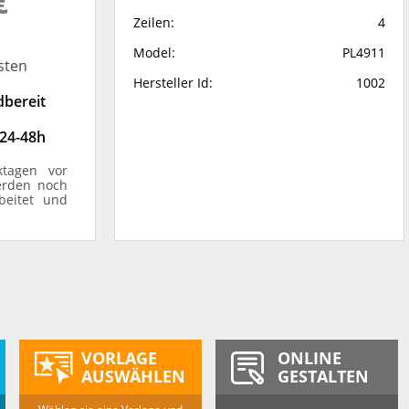
€
Zeilen:
4
Model:
PL4911
sten
Hersteller Id:
1002
dbereit
 24-48h
ktagen vor
erden noch
beitet und
VORLAGE
ONLINE
AUSWÄHLEN
GESTALTEN