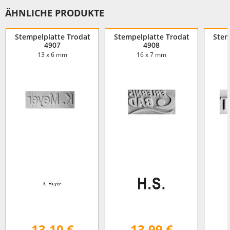
ÄHNLICHE PRODUKTE
Stempelplatte Trodat
Stempelplatte Trodat
Stem
4907
4908
13 x 6 mm
16 x 7 mm
13,10 €
13,99 €