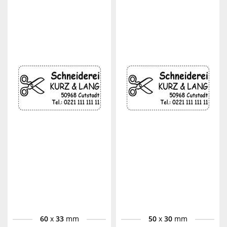
60
x
33
mm
50
x
30
mm