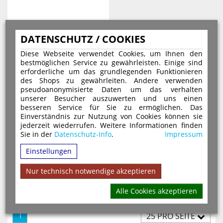
DATENSCHUTZ / COOKIES
Diese Webseite verwendet Cookies, um Ihnen den
bestmöglichen Service zu gewährleisten. Einige sind
erforderliche um das grundlegenden Funktionieren
des Shops zu gewährleiten. Andere verwenden
70
x
30
mm
pseudoanonymisierte Daten um das verhalten
unserer Besucher auszuwerten und uns einen
besseren Service für Sie zu ermöglichen. Das
STEMPELPLATTE
Einverständnis zur Nutzung von Cookies können sie
TRODAT 4931
jederzeit wiederrufen. Weitere Informationen finden
Sie in der
Datenschutz-Info
.
Impressum
20,60 €
17,31 €
Einstellungen
inkl. 19% MwSt.
exkl. MwSt.
Nur technisch notwendige akzeptieren
zzgl. Versandkosten
Mehr Details
Alle Cookies akzeptieren
1
25 PRO SEITE