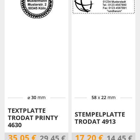
⌀
30
mm
58
x
22
mm
TEXTPLATTE
STEMPELPLATTE
TRODAT PRINTY
TRODAT 4913
4630
35,05 €
17,20 €
29,45 €
14,45 €