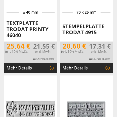
⌀
40
mm
70
x
25
mm
TEXTPLATTE
STEMPELPLATTE
TRODAT PRINTY
TRODAT 4915
46040
25,64 €
20,60 €
21,55 €
17,31 €
inkl. 19% MwSt.
exkl. MwSt.
inkl. 19% MwSt.
exkl. MwSt.
zzgl. Versandkosten
zzgl. Versandkosten
Mehr Details
Mehr Details