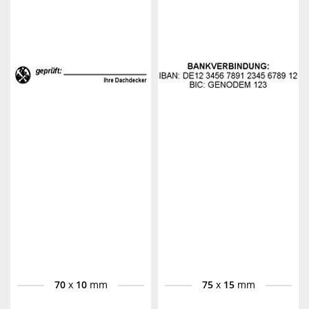
70
x
10
mm
75
x
15
mm