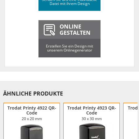
Datei mit ihrem Design
ONLINE
GESTALTEN
Erstellen Sie ein Design mit
unserem Onlinegenerator
ÄHNLICHE PRODUKTE
Trodat Printy 4922 QR-
Trodat Printy 4923 QR-
Trod
Code
Code
20 x 20 mm
30 x 30 mm