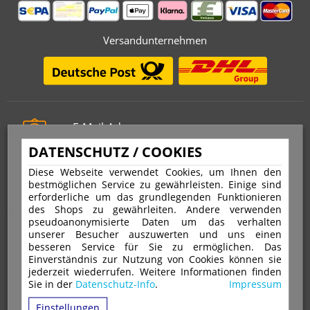
Versandunternehmen
E-Mail-Adresse
info@stempelfritz.de
DATENSCHUTZ / COOKIES
Telefon
Diese Webseite verwendet Cookies, um Ihnen den
0221 677 812 08
bestmöglichen Service zu gewährleisten. Einige sind
erforderliche um das grundlegenden Funktionieren
des Shops zu gewährleiten. Andere verwenden
pseudoanonymisierte Daten um das verhalten
Über uns
unserer Besucher auszuwerten und uns einen
besseren Service für Sie zu ermöglichen. Das
Einverständnis zur Nutzung von Cookies können sie
VERTRAG WIDERRUFEN
IMPRESSUM
jederzeit wiederrufen. Weitere Informationen finden
Sie in der
Datenschutz-Info
.
Impressum
DATENSCHUTZ
WIDERRUFSRECHT
AGB
Einstellungen
VERSAND & ZAHLUNGSARTEN
KONTAKT
IHR KONTO