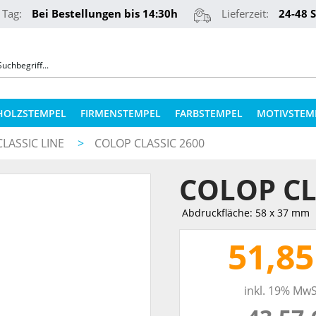
 Tag:
Bei Bestellungen bis 14:30h
Lieferzeit:
24-48 
HOLZSTEMPEL
FIRMENSTEMPEL
FARBSTEMPEL
MOTIVSTEM
LASSIC LINE
>
COLOP CLASSIC 2600
COLOP STEMPELKISSEN
STEMPELKUGELSCHREIBER
COLOP CL
ERSATZPLATTEN NACH TYPEN
PRÄGEZANGEN
ERSATZPLATTEN NACH GRÖSSE
Abdruckfläche: 58 x 37 mm
REINER NUMEROTEURE
ERSATZKISSEN
51,85
TEXTILSTEMPEL
STEMPELFARBEN
inkl. 19% MwS
QR-CODE STEMPEL
STEMPELKISSEN FÜR HOLZSTEMPEL