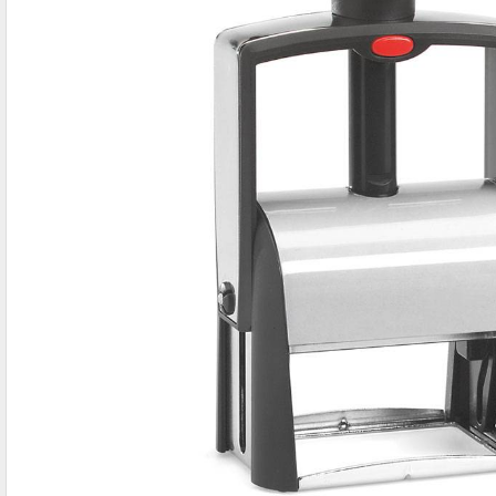
IBAN-BIC-STEMPEL
TRODAT® VINTAGE
PRINTY Z. SELBER SETZEN
EASYPRINT LINE
TRODAT® CREATIVE MINI STEMPEL
PERSONALISIERTE ADRESSSTEMPEL
TRODAT® PIXEL STAMP
STEMPELFRITZ IMPRINT LINE SKYBLU