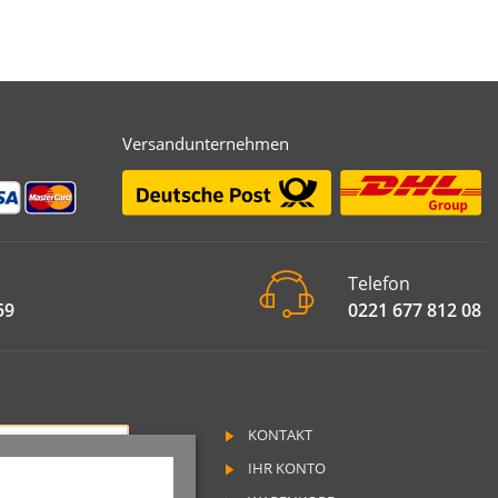
Versandunternehmen
Telefon
59
0221 677 812 08
KONTAKT
RAG WIDERRUFEN
IHR KONTO
SSUM