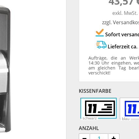
43,57 
TRODAT® ID PROTECTOR
VERSCHLUSSKAPPEN
exkl. MwSt.
zzgl. Versandko
STEMPELHALTER
Sofort versan
E
Lieferzeit ca.
Aufträge, die an Wer
14:30 Uhr eingehen, w
am gleichen Tag bear
verschickt!
KISSENFARBE
schwarz
blau
ANZAHL