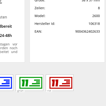
€
Größe:
58 x 37 mm
Zeilen:
8
Model:
2600
sten
Hersteller Id:
106318
dbereit
EAN:
9004362402633
 24-48h
ktagen vor
erden noch
beitet und
grün
rot