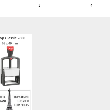
3
4
op Classic 2800
68 x 49 mm