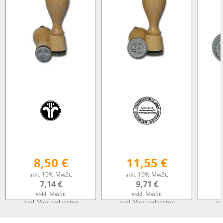
8,50 €
11,55 €
inkl. 19% MwSt.
inkl. 19% MwSt.
7,14 €
9,71 €
exkl. MwSt.
exkl. MwSt.
zzgl. Versandkosten
zzgl. Versandkosten
zz