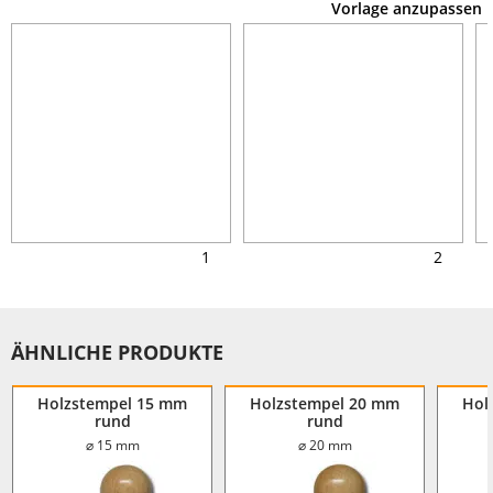
Vorlage anzupassen
1
2
ÄHNLICHE PRODUKTE
Holzstempel 15 mm
Holzstempel 20 mm
Hol
rund
rund
⌀ 15 mm
⌀ 20 mm