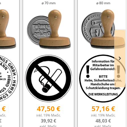
m
⌀ 70 mm
⌀ 80 mm
 €
47,50 €
57,16 €
wSt.
inkl. 19% MwSt.
inkl. 19% MwSt.
€
39,92 €
48,03 €
t.
exkl. MwSt.
exkl. MwSt.