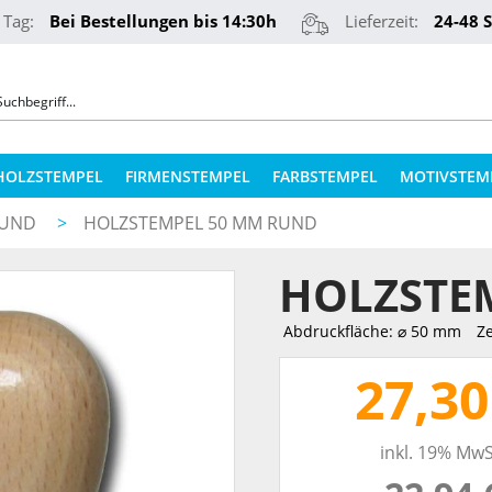
 Tag:
Bei Bestellungen bis 14:30h
Lieferzeit:
24-48 
HOLZSTEMPEL
FIRMENSTEMPEL
FARBSTEMPEL
MOTIVSTEM
RUND
>
HOLZSTEMPEL 50 MM RUND
COLOP STEMPELKISSEN
STEMPELKUGELSCHREIBER
HOLZSTE
ERSATZPLATTEN NACH TYPEN
PRÄGEZANGEN
ERSATZPLATTEN NACH GRÖSSE
Abdruckfläche: ⌀ 50 mm
Ze
REINER NUMEROTEURE
ERSATZKISSEN
27,30
TEXTILSTEMPEL
STEMPELFARBEN
inkl. 19% MwS
QR-CODE STEMPEL
STEMPELKISSEN FÜR HOLZSTEMPEL