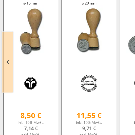
⌀ 15 mm
⌀ 20 mm
8,50 €
11,55 €
inkl. 19% MwSt.
inkl. 19% MwSt.
7,14 €
9,71 €
exkl. MwSt.
exkl. MwSt.