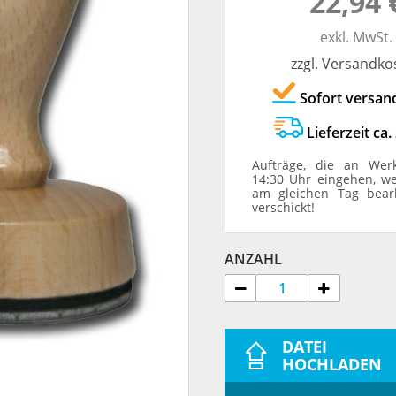
22,94 
TRODAT® ID PROTECTOR
VERSCHLUSSKAPPEN
exkl. MwSt.
zzgl. Versandko
STEMPELHALTER
Sofort versan
E
Lieferzeit ca.
Aufträge, die an Wer
14:30 Uhr eingehen, w
am gleichen Tag bear
verschickt!
ANZAHL
DATEI
HOCHLADEN