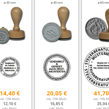
⌀ 30 mm
⌀ 40 mm
⌀ 60 m
14,40 €
20,05 €
41,70
inkl. 19% MwSt.
inkl. 19% MwSt.
inkl. 19% M
12,10 €
16,85 €
35,04 
exkl. MwSt.
exkl. MwSt.
exkl. MwS