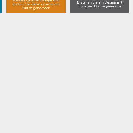
Wählen sie eine Vorlage und
Erstellen Sie ein Design mit
ändern Sie diese in unserem
unserem Onlinegenerator
Onlinegenerator