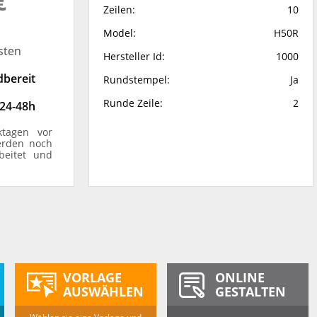
€
Zeilen:
10
Model:
H50R
sten
Hersteller Id:
1000
dbereit
Rundstempel:
Ja
Runde Zeile:
2
 24-48h
ktagen vor
erden noch
beitet und
VORLAGE
ONLINE
AUSWÄHLEN
GESTALTEN