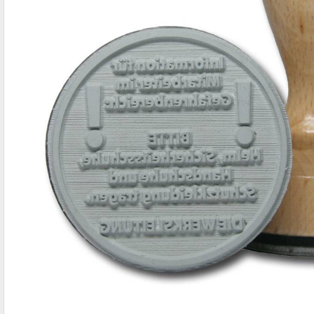
IBAN-BIC-STEMPEL
TRODAT® VINTAGE
PRINTY Z. SELBER SETZEN
EASYPRINT LINE
TRODAT® CREATIVE MINI STEMPEL
PERSONALISIERTE ADRESSSTEMPEL
TRODAT® PIXEL STAMP
STEMPELFRITZ IMPRINT LINE SKYBLU