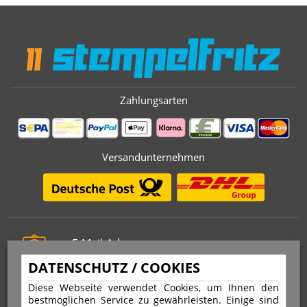
Zahlungsarten
Versandunternehmen
E-Mail-Adresse
info@stempelfritz.de
DATENSCHUTZ / COOKIES
Telefon
Diese Webseite verwendet Cookies, um Ihnen den
0221 677 812 08
bestmöglichen Service zu gewährleisten. Einige sind