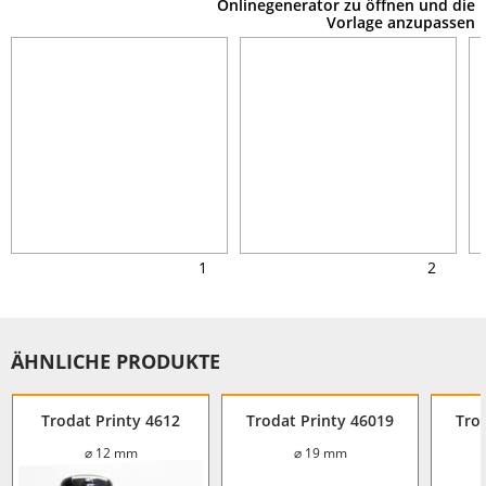
Onlinegenerator zu öffnen und die
Vorlage anzupassen
1
2
ÄHNLICHE PRODUKTE
Trodat Printy 4612
Trodat Printy 46019
Tro
⌀ 12 mm
⌀ 19 mm