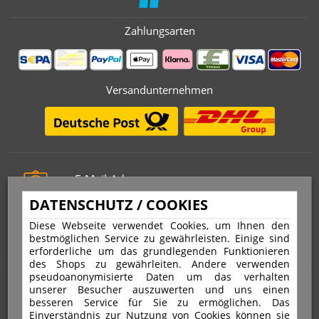
Zahlungsarten
Versandunternehmen
E-Mail-Adresse
info@stempelfritz.de
DATENSCHUTZ / COOKIES
Telefon
Diese Webseite verwendet Cookies, um Ihnen den
0221 677 812 08
bestmöglichen Service zu gewährleisten. Einige sind
erforderliche um das grundlegenden Funktionieren
des Shops zu gewährleiten. Andere verwenden
pseudoanonymisierte Daten um das verhalten
Über uns
unserer Besucher auszuwerten und uns einen
besseren Service für Sie zu ermöglichen. Das
Einverständnis zur Nutzung von Cookies können sie