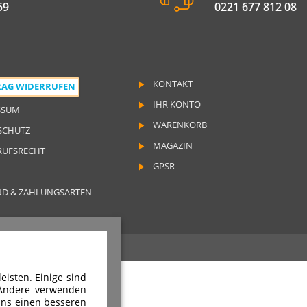
59
0221 677 812 08
KONTAKT
RAG WIDERRUFEN
IHR KONTO
SSUM
WARENKORB
SCHUTZ
MAGAZIN
RUFSRECHT
GPSR
ND & ZAHLUNGSARTEN
Rechte vorbehalten
isten. Einige sind
 Andere verwenden
ns einen besseren