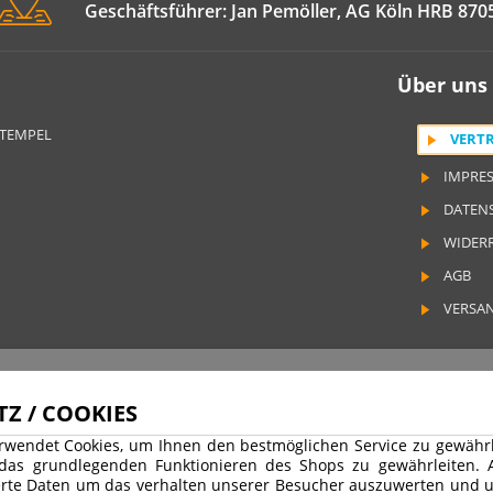
Geschäftsführer: Jan Pemöller, AG Köln HRB 870
TRODAT® ID PROTECTOR
VERSCHLUSSKAPPEN
Über uns
STEMPELHALTER
STEMPEL
VERT
E
IMPRE
DATEN
WIDER
AGB
VERSA
 19% MwSt. zzgl. Versandkosten | Copyright © 2026 Stempel Toenges GmbH - Alle 
Z / COOKIES
rwendet Cookies, um Ihnen den bestmöglichen Service zu gewährle
 das grundlegenden Funktionieren des Shops zu gewährleiten.
rte Daten um das verhalten unserer Besucher auszuwerten und u