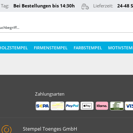
 Tag:
Bei Bestellungen bis 14:30h
Lieferzeit:
24-48 
HOLZSTEMPEL
FIRMENSTEMPEL
FARBSTEMPEL
MOTIVSTEM
COLOP STEMPELKISSEN
STEMPELKUGELSCHREIBER
ERSATZPLATTEN NACH TYPEN
PRÄGEZANGEN
ERSATZPLATTEN NACH GRÖSSE
REINER NUMEROTEURE
Zahlungsarten
ERSATZKISSEN
TEXTILSTEMPEL
STEMPELFARBEN
QR-CODE STEMPEL
STEMPELKISSEN FÜR HOLZSTEMP
Stempel Toenges GmbH