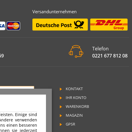
Versandunternehmen
Telefon
59
0221 677 812 08
KONTAKT
RAG WIDERRUFEN
IHR KONTO
SSUM
WARENKORB
SCHUTZ
isten. Einige sind
MAGAZIN
RUFSRECHT
 Andere verwenden
GPSR
ns einen besseren
nnen sie jederzeit