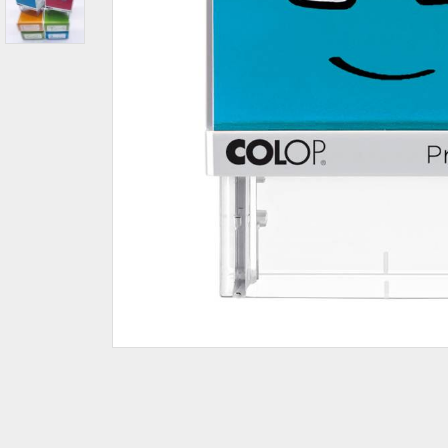
IBAN-BIC-STEMPEL
TRODAT® VINTAGE
PRINTY Z. SELBER SETZEN
EASYPRINT LINE
TRODAT® CREATIVE MINI STEMPEL
PERSONALISIERTE ADRESSSTEMPEL
TRODAT® PIXEL STAMP
STEMPELFRITZ IMPRINT LINE SKYBLU