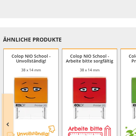
ÄHNLICHE PRODUKTE
Colop NIO School -
Colop NIO School -
Col
Unvollständig!
Arbeite bitte sorgfältig
Pr
38 x 14 mm
38 x 14 mm