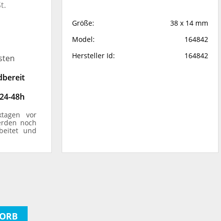
t.
Größe:
38 x 14 mm
Model:
164842
Hersteller Id:
164842
sten
dbereit
 24-48h
ktagen vor
erden noch
beitet und
ORB