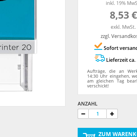
inkl. 19% MwS
TRODAT® ID PROTECTOR
VERSCHLUSSKAPPEN
8,53 €
STEMPELHALTER
exkl. MwSt.
zzgl. Versandko
E
Sofort versan
Lieferzeit ca.
Aufträge, die an Wer
14:30 Uhr eingehen, w
am gleichen Tag bear
verschickt!
ANZAHL
ZUM WARENK