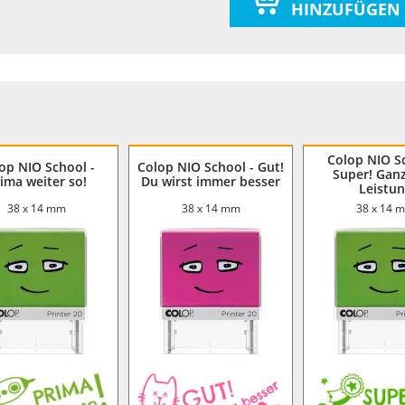
HINZUFÜGEN
Colop NIO Sc
op NIO School -
Colop NIO School - Gut!
Super! Ganz
ima weiter so!
Du wirst immer besser
Leistu
38 x 14 mm
38 x 14 mm
38 x 14 