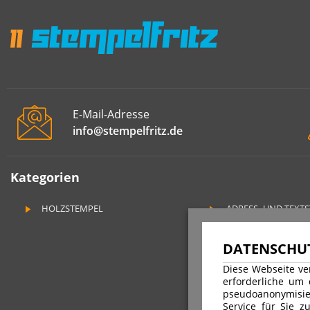
E-Mail-Adresse
info@stempelfritz.de
Kategorien
HOLZSTEMPEL
ADRESS- UND TEXT
DATENSCHUT
Diese Webseite ve
erforderliche um
pseudoanonymisie
Service für Sie z