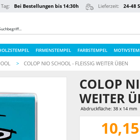
 Tag:
Bei Bestellungen bis 14:30h
Lieferzeit:
24-48 
HOLZSTEMPEL
FIRMENSTEMPEL
FARBSTEMPEL
MOTIVSTEM
HOOL
>
COLOP NIO SCHOOL - FLEISSIG WEITER ÜBEN
COLOP STEMPELKISSEN
STEMPELKUGELSCHREIBER
COLOP NIO
ERSATZPLATTEN NACH TYPEN
PRÄGEZANGEN
ERSATZPLATTEN NACH GRÖSSE
EITER ÜB
REINER NUMEROTEURE
ERSATZKISSEN
Abdruckfläche: 38 x 14 mm
TEXTILSTEMPEL
STEMPELFARBEN
10,15
QR-CODE STEMPEL
STEMPELKISSEN FÜR HOLZSTEMPEL