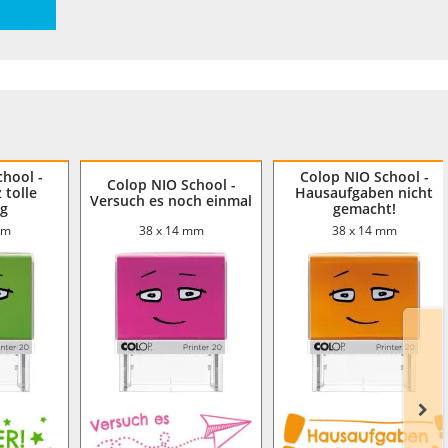
hool -
Colop NIO School -
Colop NIO School -
 tolle
Hausaufgaben nicht
Versuch es noch einmal
ng
gemacht!
mm
38 x 14 mm
38 x 14 mm