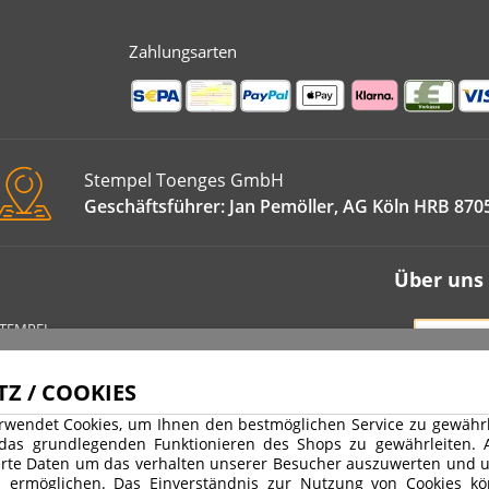
Zahlungsarten
Stempel Toenges GmbH
Geschäftsführer: Jan Pemöller, AG Köln HRB 870
Über uns
STEMPEL
VERT
IMPRE
Z / COOKIES
DATEN
rwendet Cookies, um Ihnen den bestmöglichen Service zu gewährle
WIDER
 das grundlegenden Funktionieren des Shops zu gewährleiten.
rte Daten um das verhalten unserer Besucher auszuwerten und u
AGB
u ermöglichen. Das Einverständnis zur Nutzung von Cookies kö