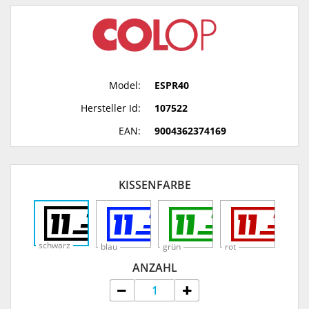
Model:
ESPR40
Hersteller Id:
107522
EAN:
9004362374169
KISSENFARBE
schwarz
blau
grün
rot
ANZAHL