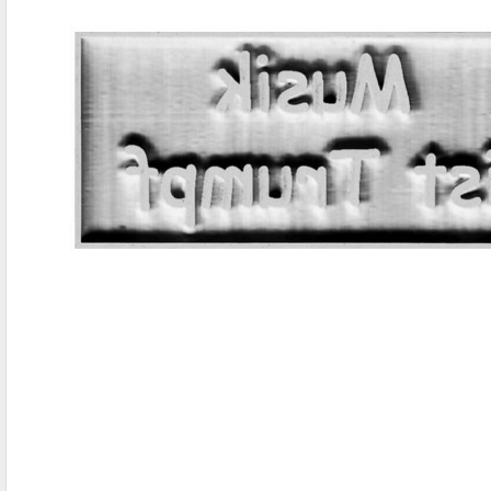
IBAN-BIC-STEMPEL
TRODAT® VINTAGE
PRINTY Z. SELBER SETZEN
EASYPRINT LINE
TRODAT® CREATIVE MINI STEMPEL
PERSONALISIERTE ADRESSSTEMPEL
TRODAT® PIXEL STAMP
STEMPELFRITZ IMPRINT LINE SKYBLU