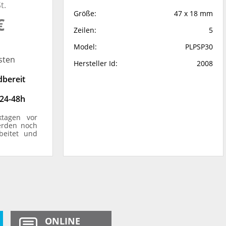
t.
Größe:
47 x 18 mm
€
Zeilen:
5
Model:
PLPSP30
sten
Hersteller Id:
2008
dbereit
 24-48h
ktagen vor
erden noch
beitet und
ONLINE