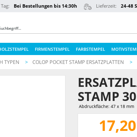
 Tag:
Bei Bestellungen bis 14:30h
Lieferzeit:
24-48 
HOLZSTEMPEL
FIRMENSTEMPEL
FARBSTEMPEL
MOTIVSTEM
CH TYPEN
>
COLOP POCKET STAMP ERSATZPLATTEN
>
COLOP STEMPELKISSEN
STEMPELKUGELSCHREIBER
ERSATZPL
ERSATZPLATTEN NACH TYPEN
PRÄGEZANGEN
ERSATZPLATTEN NACH GRÖSSE
STAMP 30
REINER NUMEROTEURE
ERSATZKISSEN
Abdruckfläche: 47 x 18 mm
TEXTILSTEMPEL
STEMPELFARBEN
17,20
QR-CODE STEMPEL
STEMPELKISSEN FÜR HOLZSTEMPEL