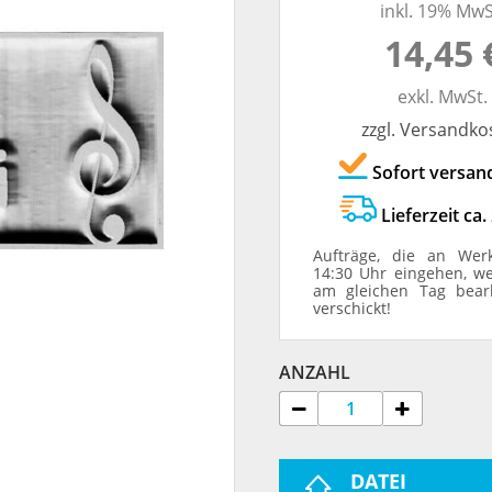
inkl. 19% MwS
TRODAT® ID PROTECTOR
VERSCHLUSSKAPPEN
14,45 
STEMPELHALTER
exkl. MwSt.
zzgl. Versandko
E
Sofort versan
Lieferzeit ca.
Aufträge, die an Wer
14:30 Uhr eingehen, w
am gleichen Tag bear
verschickt!
ANZAHL
DATEI