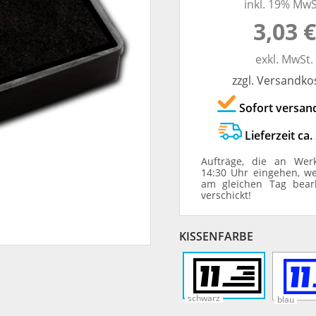
inkl. 19% MwS
TRODAT® ID PROTECTOR
VERSCHLUSSKAPPEN
3,03 €
STEMPELHALTER
exkl. MwSt.
zzgl. Versandko
E
Sofort versan
Lieferzeit ca.
Aufträge, die an Wer
14:30 Uhr eingehen, w
am gleichen Tag bear
verschickt!
KISSENFARBE
schwarz
blau