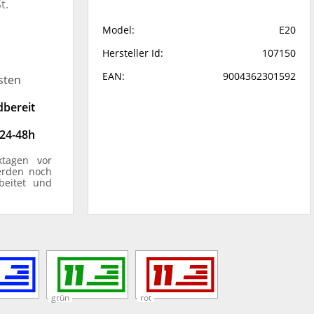
t.
Model:
E20
Hersteller Id:
107150
EAN:
9004362301592
sten
dbereit
 24-48h
ktagen vor
erden noch
beitet und
grün
rot