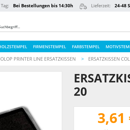
 Tag:
Bei Bestellungen bis 14:30h
Lieferzeit:
24-48 
HOLZSTEMPEL
FIRMENSTEMPEL
FARBSTEMPEL
MOTIVSTEM
OLOP PRINTER LINE ERSATZKISSEN
>
ERSATZKISSEN COL
COLOP STEMPELKISSEN
STEMPELKUGELSCHREIBER
ERSATZKI
ERSATZPLATTEN NACH TYPEN
PRÄGEZANGEN
ERSATZPLATTEN NACH GRÖSSE
20
REINER NUMEROTEURE
ERSATZKISSEN
TEXTILSTEMPEL
STEMPELFARBEN
3,61 
QR-CODE STEMPEL
STEMPELKISSEN FÜR HOLZSTEMPEL