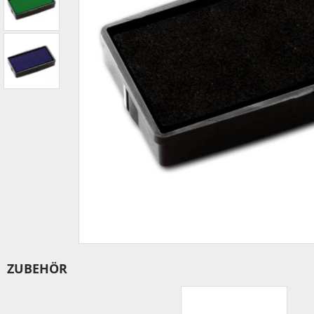
IBAN-BIC-STEMPEL
TRODAT® VINTAGE
PRINTY Z. SELBER SETZEN
EASYPRINT LINE
TRODAT® CREATIVE MINI STEMPEL
PERSONALISIERTE ADRESSSTEMPEL
TRODAT® PIXEL STAMP
STEMPELFRITZ IMPRINT LINE SKYBLU
ZUBEHÖR