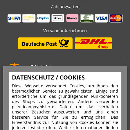
Zahlungsarten
Versandunternehmen
E-Mail-Adresse
info@stempelfritz.de
DATENSCHUTZ / COOKIES
Telefon
Diese Webseite verwendet Cookies, um Ihnen den
0221 677 812 08
bestmöglichen Service zu gewährleisten. Einige sind
erforderliche um das grundlegenden Funktionieren
des Shops zu gewährleiten. Andere verwenden
pseudoanonymisierte Daten um das verhalten
Über uns
unserer Besucher auszuwerten und uns einen
besseren Service für Sie zu ermöglichen. Das
Einverständnis zur Nutzung von Cookies können sie
VERTRAG WIDERRUFEN
IMPRESSUM
jederzeit wiederrufen. Weitere Informationen finden