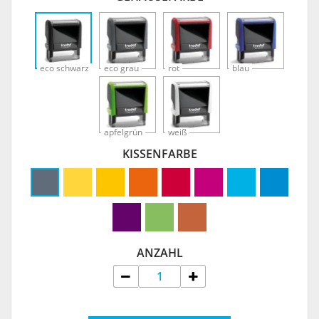
eco schwarz
eco grau
rot
blau
apfelgrün
weiß
KISSENFARBE
ANZAHL