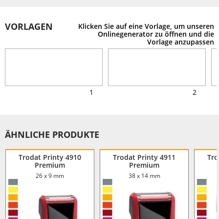
VORLAGEN
Klicken Sie auf eine Vorlage, um unseren
Onlinegenerator zu öffnen und die
Vorlage anzupassen
1
2
ÄHNLICHE PRODUKTE
Trodat Printy 4910
Trodat Printy 4911
Tro
Premium
Premium
26 x 9 mm
38 x 14 mm