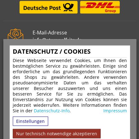
E-Mail-Adresse
info@stempelfritz.de
Telefon
DATENSCHUTZ / COOKIES
0221 677 812 08
Diese Webseite verwendet Cookies, um Ihnen den
bestmöglichen Service zu gewährleisten. Einige sind
erforderliche um das grundlegenden Funktionieren
des Shops zu gewährleiten. Andere verwenden
Über uns
pseudoanonymisierte Daten um das verhalten
unserer Besucher auszuwerten und uns einen
besseren Service für Sie zu ermöglichen. Das
VERTRAG WIDERRUFEN
IMPRESSUM
Einverständnis zur Nutzung von Cookies können sie
DATENSCHUTZ
WIDERRUFSRECHT
AGB
jederzeit wiederrufen. Weitere Informationen finden
Sie in der
Datenschutz-Info
.
Impressum
VERSAND & ZAHLUNGSARTEN
KONTAKT
IHR KONTO
Einstellungen
WARENKORB
MAGAZIN
GPSR
Nur technisch notwendige akzeptieren