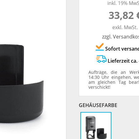
inkl. 19% MwS
TRODAT® ID PROTECTOR
VERSCHLUSSKAPPEN
33,82 
STEMPELHALTER
exkl. MwSt.
zzgl. Versandko
E
Sofort versan
Lieferzeit ca.
Aufträge, die an Wer
14:30 Uhr eingehen, w
am gleichen Tag bear
verschickt!
GEHÄUSEFARBE