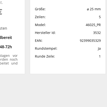
t.
€
Größe:
⌀ 25 mm
Zeilen:
5
Model:
46025_PR
sten
Hersteller Id:
3532
dbereit
EAN:
92399035329
 48-72h
Rundstempel:
Ja
ktagen vor
Runde Zeile:
1
erden noch
beitet und