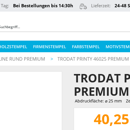
 Tag:
Bei Bestellungen bis 14:30h
Lieferzeit:
24-48 
HOLZSTEMPEL
FIRMENSTEMPEL
FARBSTEMPEL
MOTIVSTEM
 LINE RUND PREMIUM
>
TRODAT PRINTY 46025 PREMIUM
COLOP STEMPELKISSEN
STEMPELKUGELSCHREIBER
TRODAT P
ERSATZPLATTEN NACH TYPEN
PRÄGEZANGEN
ERSATZPLATTEN NACH GRÖSSE
PREMIUM
REINER NUMEROTEURE
ERSATZKISSEN
Abdruckfläche: ⌀ 25 mm
Ze
TEXTILSTEMPEL
STEMPELFARBEN
40,25
QR-CODE STEMPEL
STEMPELKISSEN FÜR HOLZSTEMPEL