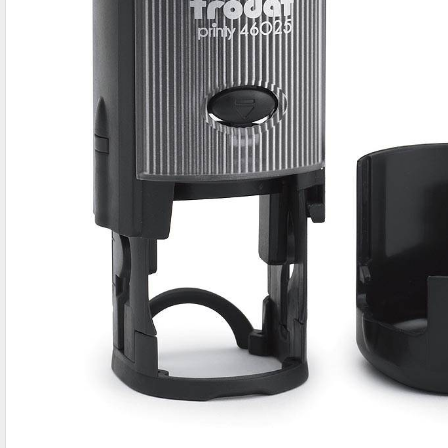
IBAN-BIC-STEMPEL
TRODAT® VINTAGE
PRINTY Z. SELBER SETZEN
EASYPRINT LINE
TRODAT® CREATIVE MINI STEMPEL
PERSONALISIERTE ADRESSSTEMPEL
TRODAT® PIXEL STAMP
STEMPELFRITZ IMPRINT LINE SKYBLU