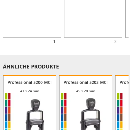
1
2
ÄHNLICHE PRODUKTE
Professional 5200-MCI
Professional 5203-MCI
Prof
41 x 24 mm
49 x 28 mm