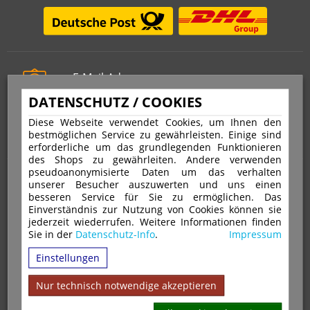
E-Mail-Adresse
info@stempelfritz.de
DATENSCHUTZ / COOKIES
Telefon
Diese Webseite verwendet Cookies, um Ihnen den
0221 677 812 08
bestmöglichen Service zu gewährleisten. Einige sind
erforderliche um das grundlegenden Funktionieren
des Shops zu gewährleiten. Andere verwenden
pseudoanonymisierte Daten um das verhalten
Über uns
unserer Besucher auszuwerten und uns einen
besseren Service für Sie zu ermöglichen. Das
Einverständnis zur Nutzung von Cookies können sie
VERTRAG WIDERRUFEN
IMPRESSUM
jederzeit wiederrufen. Weitere Informationen finden
Sie in der
Datenschutz-Info
.
Impressum
DATENSCHUTZ
WIDERRUFSRECHT
AGB
Einstellungen
VERSAND & ZAHLUNGSARTEN
KONTAKT
IHR KONTO
WARENKORB
MAGAZIN
GPSR
Nur technisch notwendige akzeptieren