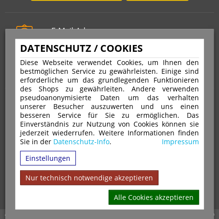
E-Mail-Adresse
info@stempelfritz.de
DATENSCHUTZ / COOKIES
Telefon
Diese Webseite verwendet Cookies, um Ihnen den
0221 677 812 08
bestmöglichen Service zu gewährleisten. Einige sind
erforderliche um das grundlegenden Funktionieren
des Shops zu gewährleiten. Andere verwenden
pseudoanonymisierte Daten um das verhalten
Über uns
unserer Besucher auszuwerten und uns einen
besseren Service für Sie zu ermöglichen. Das
Einverständnis zur Nutzung von Cookies können sie
VERTRAG WIDERRUFEN
IMPRESSUM
jederzeit wiederrufen. Weitere Informationen finden
Sie in der
Datenschutz-Info
.
Impressum
DATENSCHUTZ
WIDERRUFSRECHT
AGB
Einstellungen
VERSAND & ZAHLUNGSARTEN
KONTAKT
IHR KONTO
WARENKORB
MAGAZIN
GPSR
Nur technisch notwendige akzeptieren
Alle Cookies akzeptieren
Alle Preise inkl. 19% MwSt. zzgl. Versandkosten | Copyright © 2026 Stempel Toenges GmbH - Alle Rechte vorbehalten