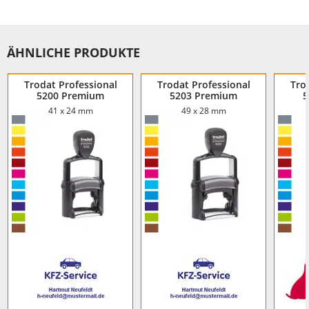
ÄHNLICHE PRODUKTE
Trodat Professional
Trodat Professional
Tro
5200 Premium
5203 Premium
5
41 x 24 mm
49 x 28 mm