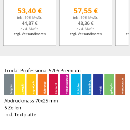
53,40 €
57,55 €
inkl. 19% MwSt.
inkl. 19% MwSt.
44,87 €
48,36 €
exkl. MwSt.
exkl. MwSt.
zzgl. Versandkosten
zzgl. Versandkosten
zz
Trodat Professional 5205 Premium
Abdruckmass 70x25 mm
6 Zeilen
inkl. Textplatte