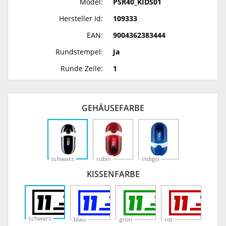
Model:
PSR40_KIDS01
Hersteller Id:
109333
EAN:
9004362383444
Rundstempel:
Ja
Runde Zeile:
1
GEHÄUSEFARBE
schwarz
rubin
indigo
KISSENFARBE
schwarz
blau
grün
rot