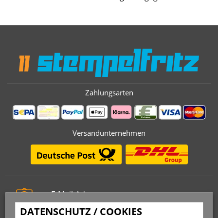
Zahlungsarten
Versandunternehmen
E-Mail-Adresse
info@stempelfritz.de
DATENSCHUTZ / COOKIES