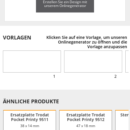
Erstellen Sie ein Design mit
unserem Onlinegenerator
VORLAGEN
Klicken Sie auf eine Vorlage, um unseren
Onlinegenerator zu öffnen und die
Vorlage anzupassen
1
2
ÄHNLICHE PRODUKTE
Ersatzplatte Trodat
Ersatzplatte Trodat
Stem
Pocket Printy 9511
Pocket Printy 9512
38 x 14 mm
47 x 18 mm