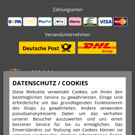
Zahlungsarten
Versandunternehmen
E-Mail-Adresse
info@stempelfritz.de
DATENSCHUTZ / COOKIES
Telefon
Diese Webseite verwendet Cookies, um Ihnen den
0221 677 812 08
bestmöglichen Service zu gewährleisten. Einige sind
erforderliche um das grundlegenden Funktionieren
des Shops zu gewährleiten. Andere verwenden
pseudoanonymisierte Daten um das verhalten
Über uns
unserer Besucher auszuwerten und uns einen
besseren Service für Sie zu ermöglichen. Das
Einverständnis zur Nutzung von Cookies können sie
VERTRAG WIDERRUFEN
IMPRESSUM