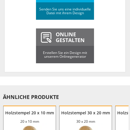
Senden Sie uns eine individuelle
Datei mit ihrem Design
ONLINE
GESTALTEN
Erstellen Sie ein Design mit
unserem Onlinegenerator
ÄHNLICHE PRODUKTE
Holzstempel 20 x 10 mm
Holzstempel 30 x 20 mm
Holzs
20 x 10 mm
30 x 20 mm