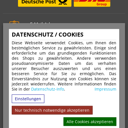
E-Mail-Adresse
info@stempelfritz.de
DATENSCHUTZ / COOKIES
Telefon
Diese Webseite verwendet Cookies, um Ihnen den
0221 677 812 08
bestmöglichen Service zu gewährleisten. Einige sind
erforderliche um das grundlegenden Funktionieren
des Shops zu gewährleiten. Andere verwenden
pseudoanonymisierte Daten um das verhalten
Über uns
unserer Besucher auszuwerten und uns einen
besseren Service für Sie zu ermöglichen. Das
Einverständnis zur Nutzung von Cookies können sie
VERTRAG WIDERRUFEN
IMPRESSUM
jederzeit wiederrufen. Weitere Informationen finden
Sie in der
Datenschutz-Info
.
Impressum
DATENSCHUTZ
WIDERRUFSRECHT
AGB
Einstellungen
VERSAND & ZAHLUNGSARTEN
KONTAKT
IHR KONTO
WARENKORB
MAGAZIN
GPSR
Nur technisch notwendige akzeptieren
Alle Cookies akzeptieren